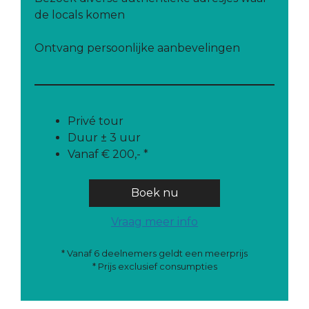
de locals komen
Ontvang persoonlijke aanbevelingen
Privé tour
Duur ± 3 uur
Vanaf € 200,- *
Boek nu
Vraag meer info
* Vanaf 6 deelnemers geldt een meerprijs
* Prijs exclusief consumpties