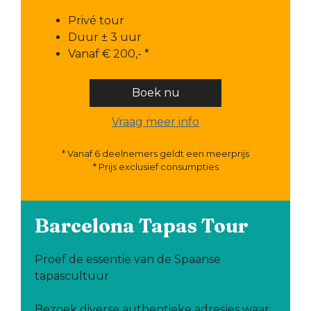
Privé tour
Duur ± 3 uur
Vanaf € 200,- *
Boek nu
Vraag meer info
* Vanaf 6 deelnemers geldt een meerprijs
* Prijs exclusief consumpties
Barcelona Tapas Tour
Proef de essentie van de Spaanse
tapascultuur
Bezoek diverse authentieke adresjes waar