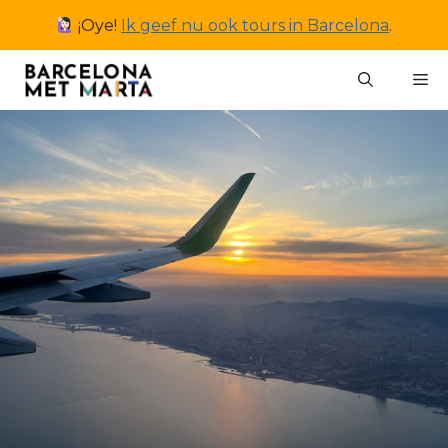
Ga
¡Oye!
Ik geef nu ook tours in Barcelona
.
naar
de
M
inhoud