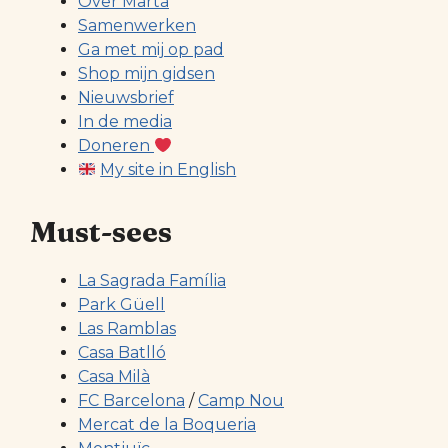
Over Marta
Samenwerken
Ga met mij op pad
Shop mijn gidsen
Nieuwsbrief
In de media
Doneren
My site in English
Must-sees
La Sagrada Família
Park Güell
Las Ramblas
Casa Batlló
Casa Milà
FC Barcelona
/
Camp Nou
Mercat de la Boqueria