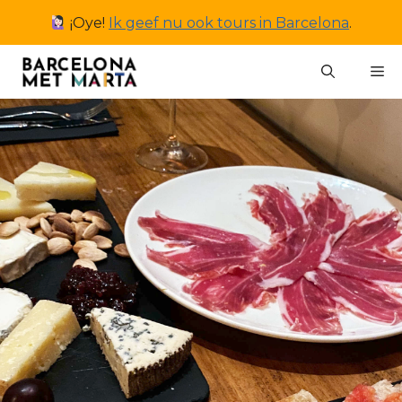
Ga
¡Oye!
Ik geef nu ook tours in Barcelona
.
naar
de
M
inhoud