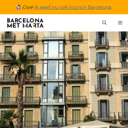
Ga
¡Oye!
Ik geef nu ook tours in Barcelona
.
naar
de
M
inhoud