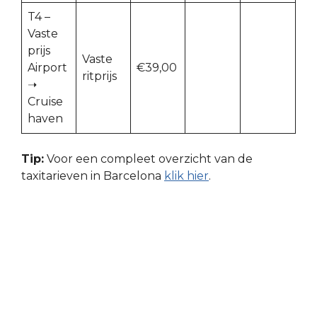
T4 –
Vaste
prijs
Vaste
Airport
€39,00
ritprijs
➝
Cruise
haven
Tip:
Voor een compleet overzicht van de
taxitarieven in Barcelona
klik hier
.