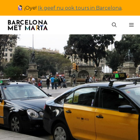
Ga
¡Oye!
Ik geef nu ook tours in Barcelona
.
naar
de
M
inhoud