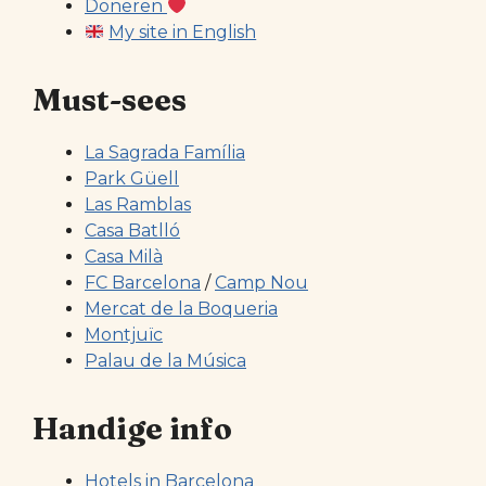
Doneren
My site in English
Must-sees
La Sagrada Família
Park Güell
Las Ramblas
Casa Batlló
Casa Milà
FC Barcelona
/
Camp Nou
Mercat de la Boqueria
Montjuïc
Palau de la Música
Handige info
Hotels in Barcelona