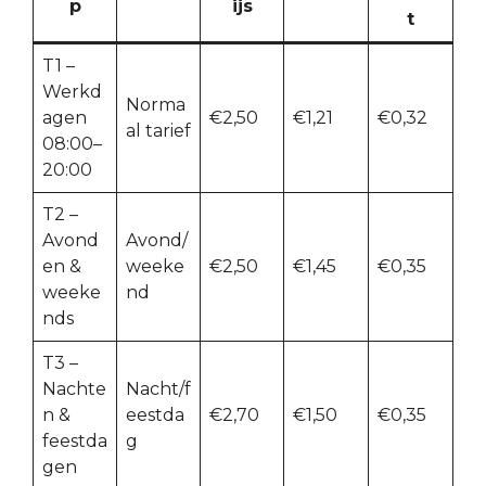
p
ijs
t
T1 –
Werkd
Norma
agen
€2,50
€1,21
€0,32
al tarief
08:00–
20:00
T2 –
Avond
Avond/
en &
weeke
€2,50
€1,45
€0,35
weeke
nd
nds
T3 –
Nachte
Nacht/f
n &
eestda
€2,70
€1,50
€0,35
feestda
g
gen