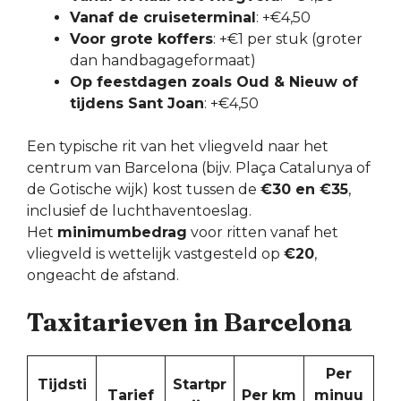
Vanaf de cruiseterminal
: +€4,50
Voor grote koffers
: +€1 per stuk (groter
dan handbagageformaat)
Op feestdagen zoals Oud & Nieuw of
tijdens Sant Joan
: +€4,50
Een typische rit van het vliegveld naar het
centrum van Barcelona (bijv. Plaça Catalunya of
de Gotische wijk) kost tussen de
€30 en €35
,
inclusief de luchthaventoeslag.
Het
minimumbedrag
voor ritten vanaf het
vliegveld is wettelijk vastgesteld op
€20
,
ongeacht de afstand.
Taxitarieven in Barcelona
Per
Tijdsti
Startpr
Tarief
Per km
minuu