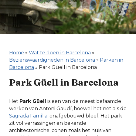
Home
»
Wat te doen in Barcelona
»
Bezienswaardigheden in Barcelona
»
Parken in
Barcelona
»
Park Güell in Barcelona
Park Güell in Barcelona
Het
Park Güell
is een van de meest befaamde
werken van Antoni Gaudí, hoewel het net als de
Sagrada Família
, onafgebouwd bleef. Het park
zit vol verrassingen en bekende
architectonische iconen zoals het huis van