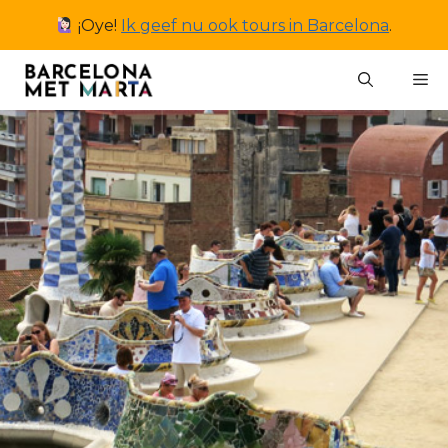
Ga
¡Oye!
Ik geef nu ook tours in Barcelona
.
naar
de
M
inhoud