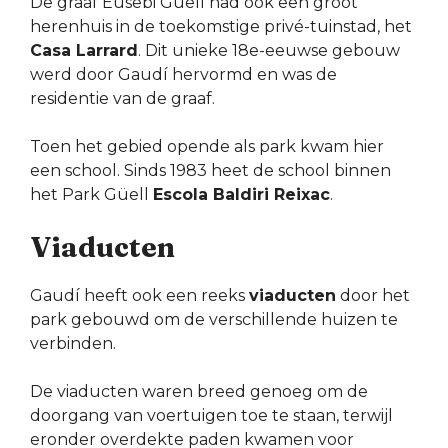
De graaf Eusebi Güell had ook een groot
herenhuis in de toekomstige privé-tuinstad, het
Casa Larrard
. Dit unieke 18e-eeuwse gebouw
werd door Gaudí hervormd en was de
residentie van de graaf.
Toen het gebied opende als park kwam hier
een school. Sinds 1983 heet de school binnen
het Park Güell
Escola Baldiri Reixac
.
Viaducten
Gaudí heeft ook een reeks
viaducten
door het
park gebouwd om de verschillende huizen te
verbinden.
De viaducten waren breed genoeg om de
doorgang van voertuigen toe te staan, terwijl
eronder overdekte paden kwamen voor