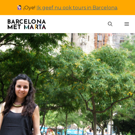
Ga
¡Oye!
Ik geef nu ook tours in Barcelona
.
naar
de
M
inhoud