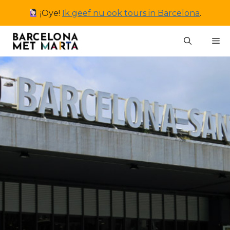
Ga
¡Oye!
Ik geef nu ook tours in Barcelona
.
naar
de
M
inhoud