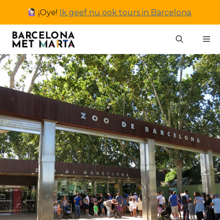
Ga
¡Oye!
Ik geef nu ook tours in Barcelona
.
naar
de
M
inhoud