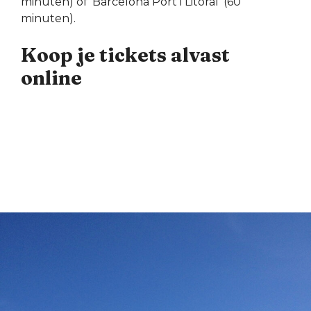
minuten) of ‘Barcelona Port i Litoral’ (60
minuten).
Koop je tickets alvast
online