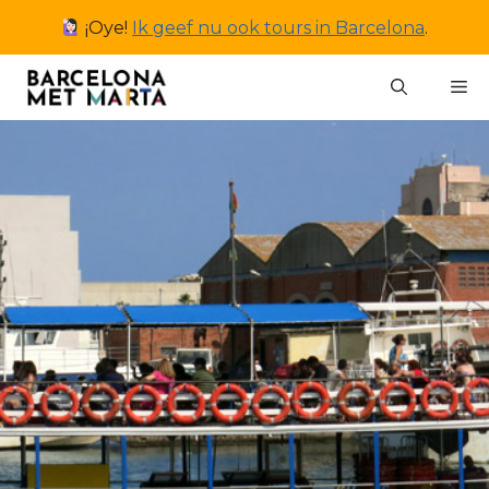
Ga
¡Oye!
Ik geef nu ook tours in Barcelona
.
naar
de
M
inhoud