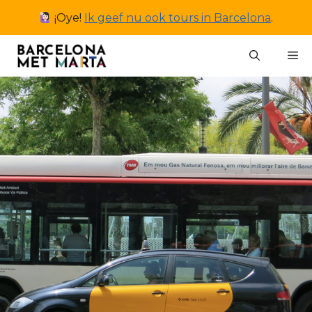
Ga
¡Oye!
Ik geef nu ook tours in Barcelona
.
naar
de
M
inhoud