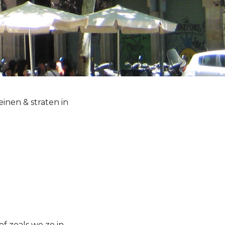
einen & straten in
 of zoals we ze in