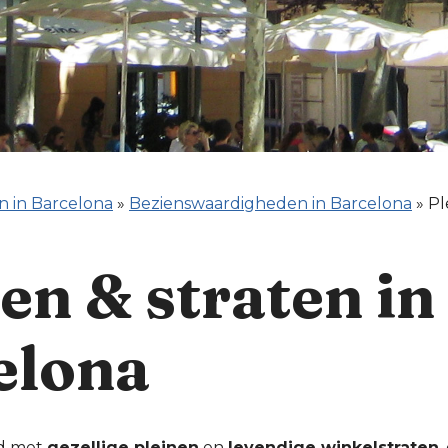
n in Barcelona
»
Bezienswaardigheden in Barcelona
»
Pl
en & straten in
elona
id met
gezellige pleinen
en
levendige winkelstraten
,