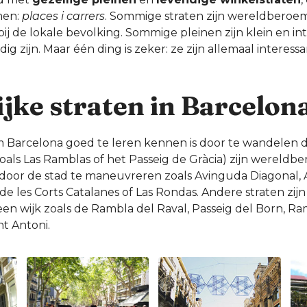
men:
places i carrers
. Sommige straten zijn wereldberoem
bij de lokale bevolking. Sommige pleinen zijn klein en int
dig zijn. Maar één ding is zeker: ze zijn allemaal interes
jke straten in Barcelon
 Barcelona goed te leren kennen is door te wandelen d
als Las Ramblas of het Passeig de Gràcia) zijn wereldb
 door de stad te maneuvreren zoals Avinguda Diagonal,
de les Corts Catalanes of Las Rondas. Andere straten zijn
n wijk zoals de Rambla del Raval, Passeig del Born, R
t Antoni.