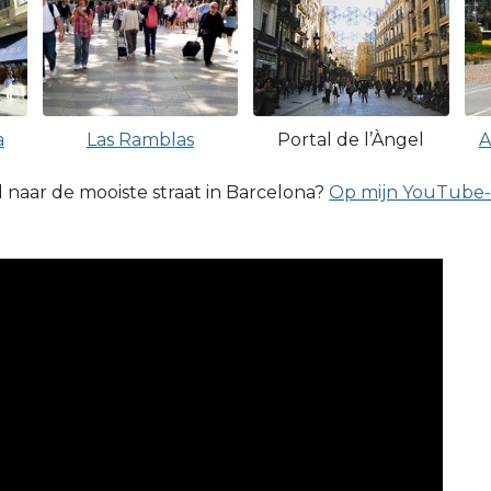
a
Las Ramblas
Portal de l’Àngel
A
naar de mooiste straat in Barcelona?
Op mijn YouTube-ka