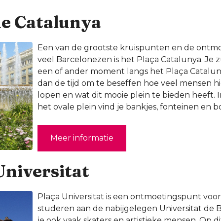
de Catalunya
Een van de grootste kruispunten en de ontmo
veel Barcelonezen is het Plaça Catalunya. Je z
een of ander moment langs het Plaça Catal
dan de tijd om te beseffen hoe veel mensen hie
lopen en wat dit mooie plein te bieden heeft.
het ovale plein vind je bankjes, fonteinen en 
Meer informatie
Universitat
Plaça Universitat is een ontmoetingspunt voor
studeren aan de nabijgelegen Universitat de B
je ook vaak skaters en artistieke mensen. Op dit