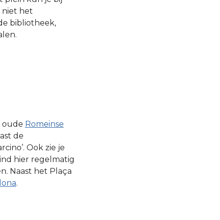
 niet het
e bibliotheek,
alen.
de oude
Romeinse
ast de
cino’. Ook zie je
nd hier regelmatig
n. Naast het Plaça
lona
.