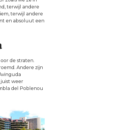
d, terwijl andere
iem, terwijl andere
sant en absoluut een
a
oor de straten.
eroemd. Andere zijn
 Avinguda
 juist weer
ambla del Poblenou