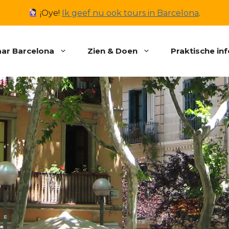
¡Oye!
Ik geef nu ook tours in Barcelona
.
ar Barcelona
Zien & Doen
Praktische in