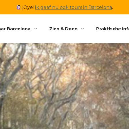
¡Oye!
Ik geef nu ook tours in Barcelona
.
ar Barcelona
Zien & Doen
Praktische in