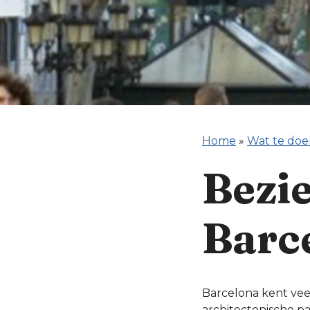
Home
»
Wat te doe
Bezi
Barc
Barcelona kent ve
architectonische pa