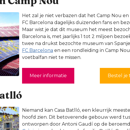
on Camp Nou
Het zal je niet verbazen dat het Camp Nou e
FC Barcelona dagelijks duizenden fans en bez
Maar wist je dat dit museum het meest bezo
Barcelona is, met jaarlijks 1 tot 2 miljoen bezoe
twee na drukst bezochte museum van Spanj
FC Barcelona
en een rondleiding in Camp Nou z
voetbalfan niet te missen.
Meer informatie
Bestel je 
atlló
Niemand kan Casa Batlló, een kleurrijk meeste
hoofd zien. Dit betoverende gebouw werd tus
ontworpen door Antoni Gaudí op de beroem