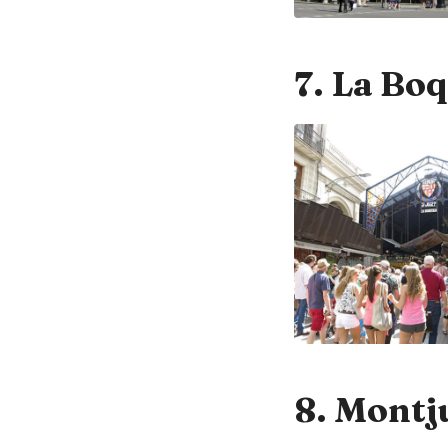
7. La Bo
8. Montj