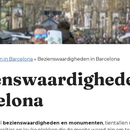
n in Barcelona
»
Bezienswaardigheden in Barcelona
enswaardighede
elona
el
bezienswaardigheden en monumenten
, tientallen
reltjes en leuke plekken die de moeite waard zijn om te 