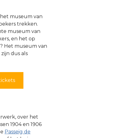
n het museum van
oekers trekken.
chte museum van
kers, en het op
e? Het museum van
ijn dus als
tickets
rwerk, over het
sen 1904 en 1906
de
Passeig de