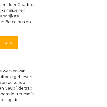
en door Gaudí, is
ijks miljoenen
langrijkste
n Barcelona en
tickets
e werken van
voltooid gebleven.
en en bekende
an Gaudí, de trap
roemde trencadís-
üell op de