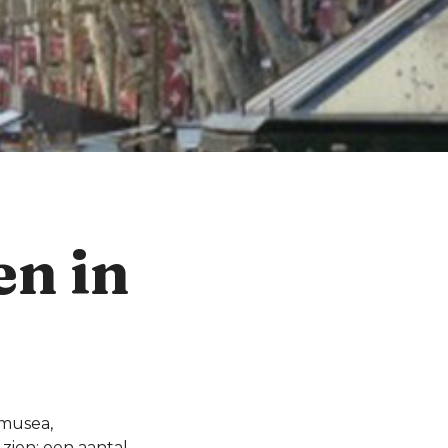
n in
 musea,
zien; een aantal