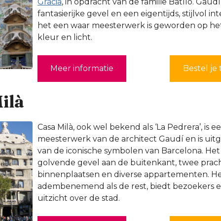
Gràcia
, in opdracht van de familie Batlló. Gaud
fantasierijke gevel en een eigentijds, stijlvol i
het een waar meesterwerk is geworden op het
kleur en licht.
Meer informatie
Bestel je 
ilà
Casa Milà, ook wel bekend als ‘La Pedrera’, is
meesterwerk van de architect Gaudí en is uit
van de iconische symbolen van Barcelona. He
golvende gevel aan de buitenkant, twee prach
binnenplaatsen en diverse appartementen. Het
adembenemend als de rest, biedt bezoekers 
uitzicht over de stad.