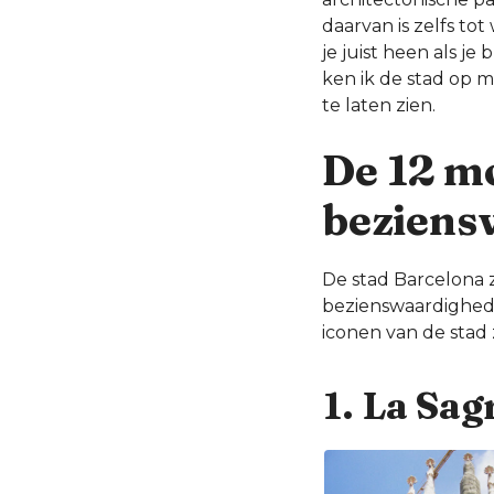
daarvan is zelfs to
je juist heen als 
ken ik de stad op 
te laten zien.
De 12 m
beziens
De stad Barcelona z
bezienswaardighede
iconen van de stad
1. La Sag