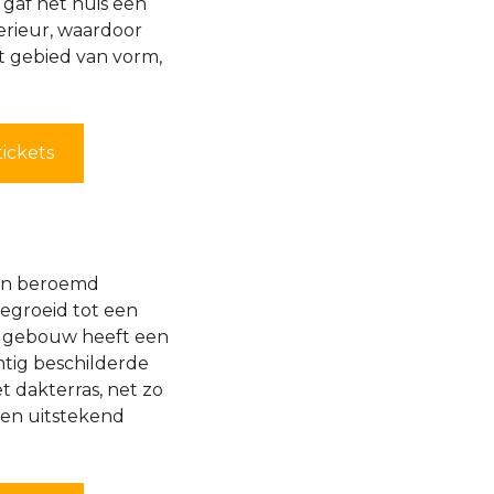
í gaf het huis een
nterieur, waardoor
 gebied van vorm,
tickets
 een beroemd
gegroeid tot een
t gebouw heeft een
tig beschilderde
 dakterras, net zo
een uitstekend