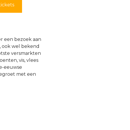
tickets
der een bezoek aan
a, ook wel bekend
ootste versmarkten
enten, vis, vlees
9e-eeuwse
begroet met een