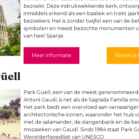
bezoekt. Deze indrukwekkende kerk, ontworp
inmiddels erkend als een basiliek en trekt jaarl
bezoekers. Het is zonder twijfel een van de be
symbolen en meest bezochte monumenten va
van heel Spanje.
Meer informatie
Bestel je 
üell
Park Güell, een van de meest gerenommeerd
Antoni Gaudí, is net als de Sagrada Família on
Het park biedt een overvloed aan verrassing
architectonische iconen, waaronder het huis v
met de salamander, de slangenbank en de be
mozaïeken van Gaudí. Sinds 1984 staat Park G
Werelderfgoedlijst van UNESCO.