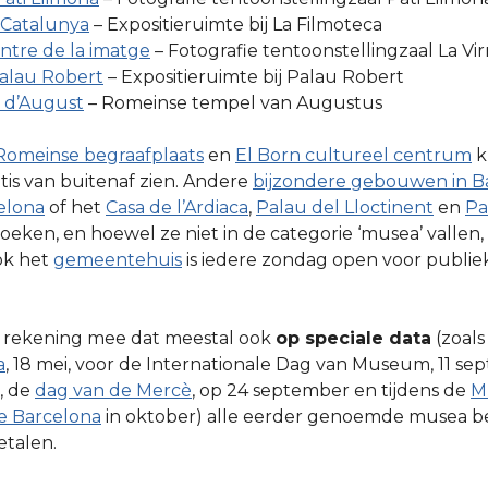
 Catalunya
– Expositieruimte bij La Filmoteca
entre de la imatge
– Fotografie tentoonstellingzaal La Vir
Palau Robert
– Expositieruimte bij Palau Robert
 d’August
– Romeinse tempel van Augustus
Romeinse begraafplaats
en
El Born cultureel centrum
k
atis van buitenaf zien. Andere
bijzondere gebouwen in B
elona
of het
Casa de l’Ardiaca
,
Palau del Lloctinent
en
Pa
zoeken, en hoewel ze niet in de categorie ‘musea’ vallen,
ok het
gemeentehuis
is iedere zondag open voor publiek
er rekening mee dat meestal ook
op speciale data
(zoals
a
, 18 mei, voor de Internationale Dag van Museum, 11 sep
, de
dag van de Mercè
, op 24 september en tijdens de
M
 Barcelona
in oktober) alle eerder genoemde musea 
etalen.