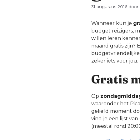
31 augustus 2016
door
Wanneer kun je
gr
budget reizigers, m
willen leren kennen
maand gratis zijn? 
budgetvriendelijk
zeker iets voor jou.
Gratis 
Op
zondagmiddag 
waaronder het Pica
geliefd moment do
vind je een lijst v
(meestal rond 20:0