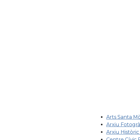
Arts Santa M
Arxiu Fotogrà
Arxiu Històri
Centre Cívic 