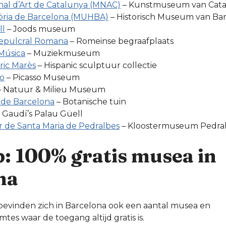
al d’Art de Catalunya (MNAC)
– Kunstmuseum van Cata
òria de Barcelona (MUHBA)
– Historisch Museum van Ba
ll
– Joods museum
epulcral Romana
– Romeinse begraafplaats
Música
– Muziekmuseum
ic Marès
– Hispanic sculptuur collectie
o
– Picasso Museum
 Natuur & Milieu Museum
 de Barcelona
– Botanische tuin
 Gaudí’s Palau Güell
r de Santa Maria de Pedralbes
– Kloostermuseum Pedra
p: 100% gratis musea in
na
bevinden zich in Barcelona ook een aantal musea en
tes waar de toegang altijd gratis is.