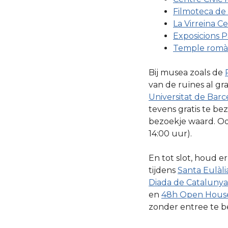
Filmoteca de
La Virreina C
Exposicions 
Temple romà
Bij musea zoals de
van de ruïnes al gr
Universitat de Barc
tevens gratis te be
bezoekje waard. O
14:00 uur).
En tot slot, houd 
tijdens
Santa Eulàli
Diada de Catalunya
en
48h Open House
zonder entree te b