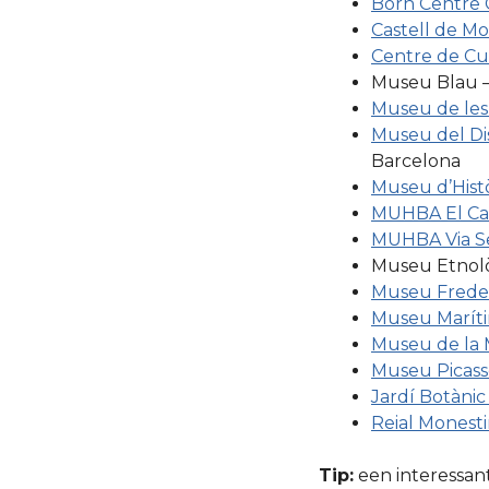
Born Centre 
Castell de Mo
Centre de Cu
Museu Blau 
Museu de les
Museu del Di
Barcelona
Museu d’Hist
MUHBA El Ca
MUHBA Via S
Museu Etnolò
Museu Freder
Museu Marít
Museu de la 
Museu Picass
Jardí Botànic
Reial Monesti
Tip:
een interessan