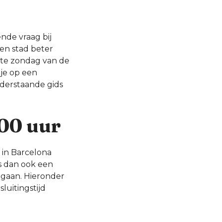
nde vraag bij
gen stad beter
rste zondag van de
 je op een
nderstaande gids
:00 uur
 in Barcelona
s dan ook een
gaan. Hieronder
luitingstijd