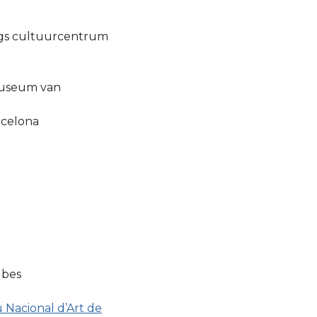
gs cultuurcentrum
Museum van
rcelona
lbes
Nacional d’Art de