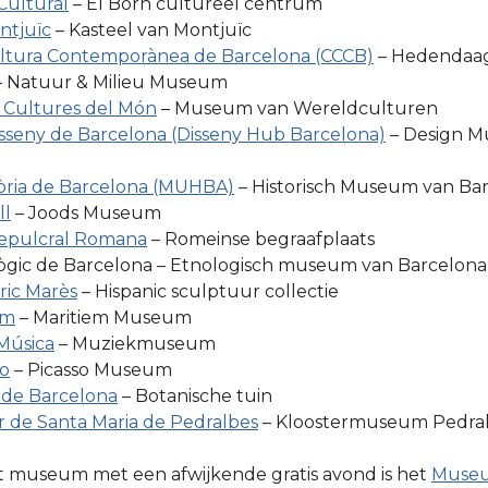
Cultural
– El Born cultureel centrum
ntjuïc
– Kasteel van Montjuïc
ltura Contemporànea de Barcelona (CCCB)
– Hedendaa
– Natuur & Milieu Museum
 Cultures del Món
– Museum van Wereldculturen
sseny de Barcelona (Disseny Hub Barcelona)
– Design 
òria de Barcelona (MUHBA)
– Historisch Museum van Ba
ll
– Joods Museum
epulcral Romana
– Romeinse begraafplaats
gic de Barcelona – Etnologisch museum van Barcelona
ic Marès
– Hispanic sculptuur collectie
im
– Maritiem Museum
Música
– Muziekmuseum
o
– Picasso Museum
 de Barcelona
– Botanische tuin
r de Santa Maria de Pedralbes
– Kloostermuseum Pedra
t museum met een afwijkende gratis avond is het
Museu 