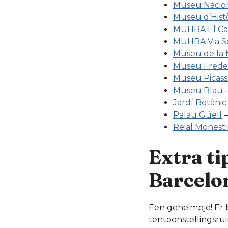
Museu Nacion
Museu d’Hist
MUHBA El Ca
MUHBA Via S
Museu de la 
Museu Freder
Museu Picass
Museu Blau
–
Jardí Botànic
Palau Güell
–
Reial Monesti
Extra ti
Barcelo
Een geheimpje! Er 
tentoonstellingsruim