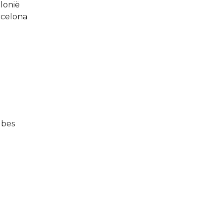
lonië
rcelona
lbes