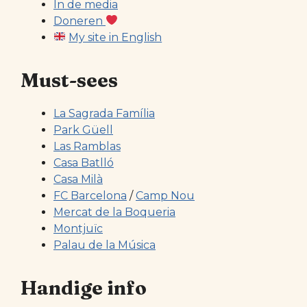
In de media
Doneren
My site in English
Must-sees
La Sagrada Família
Park Güell
Las Ramblas
Casa Batlló
Casa Milà
FC Barcelona
/
Camp Nou
Mercat de la Boqueria
Montjuïc
Palau de la Música
Handige info