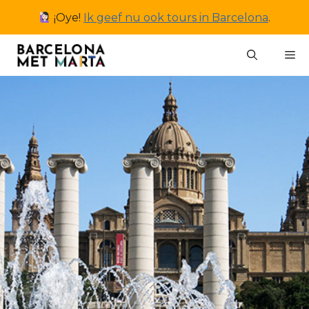
Ga
¡Oye!
Ik geef nu ook tours in Barcelona
.
naar
de
M
inhoud