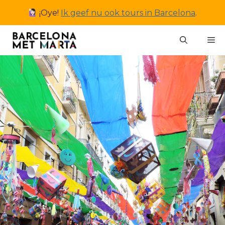
Ga
¡Oye!
Ik geef nu ook tours in Barcelona
.
naar
de
M
inhoud