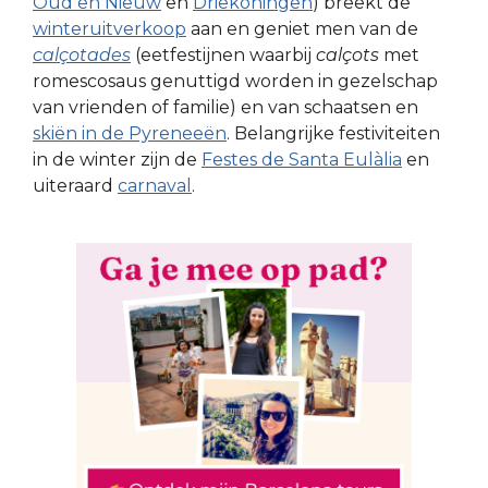
Oud en Nieuw
en
Driekoningen
) breekt de
winteruitverkoop
aan en geniet men van de
calçotades
(eetfestijnen waarbij
calçots
met
romescosaus genuttigd worden in gezelschap
van vrienden of familie) en van schaatsen en
skiën in de Pyreneeën
. Belangrijke festiviteiten
in de winter zijn de
Festes de Santa Eulàlia
en
uiteraard
carnaval
.