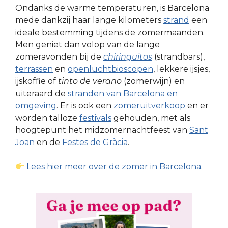
Ondanks de warme temperaturen, is Barcelona
mede dankzij haar lange kilometers
strand
een
ideale bestemming tijdens de zomermaanden.
Men geniet dan volop van de lange
zomeravonden bij de
chiringuitos
(strandbars),
terrassen
en
openluchtbioscopen
, lekkere ijsjes,
ijskoffie of
tinto de verano
(zomerwijn) en
uiteraard de
stranden van Barcelona en
omgeving
. Er is ook een
zomeruitverkoop
en er
worden talloze
festivals
gehouden, met als
hoogtepunt het midzomernachtfeest van
Sant
Joan
en de
Festes de Gràcia
.
Lees hier meer over de zomer in Barcelona
.