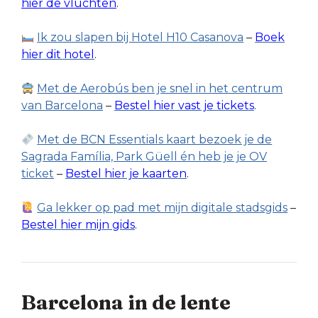
hier de vluchten
.
Ik zou slapen bij Hotel H10 Casanova
–
Boek
hier dit hotel
.
Met de Aerobús ben je snel in het centrum
van Barcelona
–
Bestel hier vast je tickets
.
Met de BCN Essentials kaart bezoek je de
Sagrada Família, Park Güell én heb je je OV
ticket
–
Bestel hier je kaarten
.
Ga lekker op pad met mijn digitale stadsgids
–
Bestel hier mijn gids
.
Barcelona in de lente