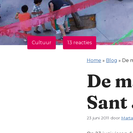
Cultuur
13 reacties
Home
»
Blog
»
De m
De m
Sant
23 juni 2011
door
Marta