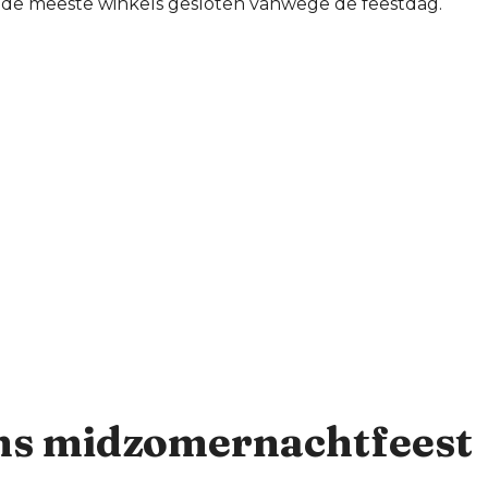
n de meeste winkels gesloten vanwege de feestdag.
ns midzomernachtfeest