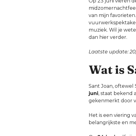
Op 23 juni vieren 
midzomernachtfeest
van mijn favoriete
vuurwerkspektakels
muziek. Wil je wete
dan hier verder.
Laatste update: 2
Wat is S
Sant Joan, oftewel 
juni
, staat bekend 
gekenmerkt door vr
Het is een vierin
belangrijkste en me