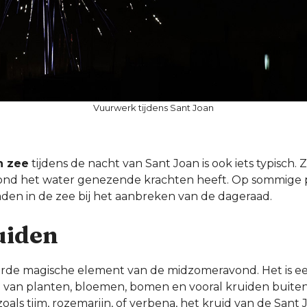
Vuurwerk tijdens Sant Joan
n zee
tijdens de nacht van Sant Joan is ook iets typisch.
vond het water genezende krachten heeft. Op sommige p
en in de zee bij het aanbreken van de dageraad.
uiden
erde magische element van de midzomeravond. Het is 
van planten, bloemen, bomen en vooral kruiden buiten
als tijm, rozemarijn, of verbena, het kruid van de Sant 