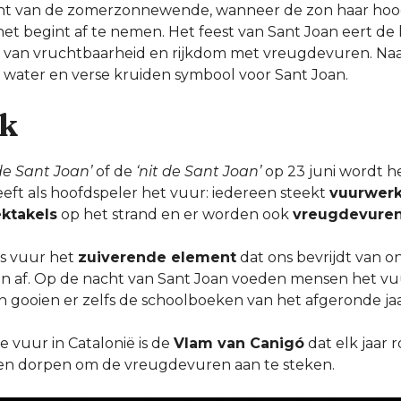
acht van de zomerzonnewende, wanneer de zon haar hoo
het begint af te nemen. Het feest van Sant Joan eert de
l van vruchtbaarheid en rijkdom met vreugdevuren. Naa
r, water en verse kruiden symbool voor Sant Joan.
k
 de Sant Joan’
of de
‘nit de Sant Joan’
op 23 juni wordt he
heeft als hoofdspeler het vuur: iedereen steekt
vuurwer
ktakels
op het strand en er worden ook
vreugdevure
 is vuur het
zuiverende element
dat ons bevrijdt van o
en af. Op de nacht van Sant Joan voeden mensen het v
 gooien er zelfs de schoolboeken van het afgeronde jaar
 vuur in Catalonië is de
Vlam van Canigó
dat elk jaar 
 en dorpen om de vreugdevuren aan te steken.