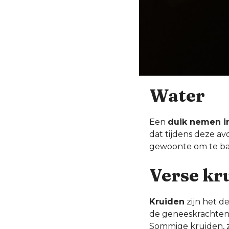
Water
Een
duik nemen i
dat tijdens deze a
gewoonte om te bad
Verse kr
Kruiden
zijn het d
de geneeskrachten 
Sommige kruiden, zo