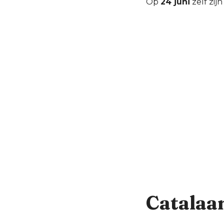
Op
24 juni
zelf zij
Catalaa