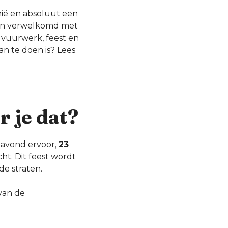
nië en absoluut een
 dan verwelkomd met
 vuurwerk, feest en
an te doen is? Lees
r je dat?
e avond ervoor,
23
ht. Dit feest wordt
e straten.
van de