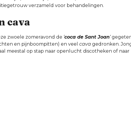
itiegetrouw verzameld voor behandelingen.
n cava
eze zwoele zomeravond de
‘
coca de Sant Joan
‘
gegeten 
chten en pijnboompitten) en veel
cava
gedronken. Jong
al meestal op stap naar openlucht discotheken of naar 