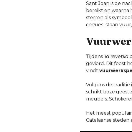
Sant Joan is de n
bereikt en waarna 
sterren als symboo
coques
, staan vuu
Vuurwer
Tijdens
‘la revetlla
gevierd. Dit feest 
vindt
vuurwerkspe
Volgens de traditie
schrikt boze geest
meubels. Scholieren
Het meest populaire
Catalaanse steden