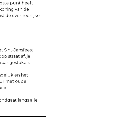
gste punt heeft
 koning van de
st de overheerlijke
t Sint-Jansfeest
k
op straat af, je
n
aangestoken.
ngeluk en het
uur met oude
 in.
rondgaat langs alle