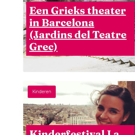
Een Grieks theater
in Barcelona
(Jardins del Teatre
Grec)
Kinderen
Kinderfestival La