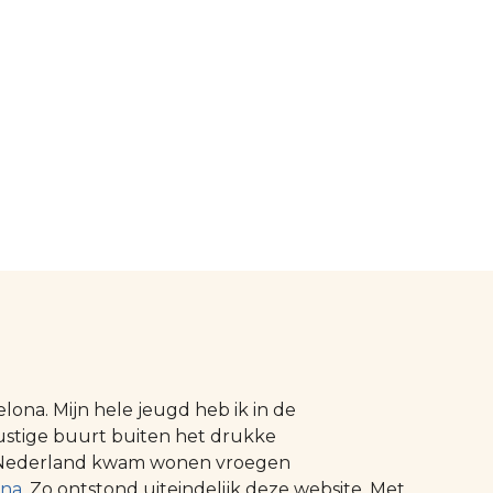
ona. Mijn hele jeugd heb ik in de
ustige buurt buiten het drukke
 in Nederland kwam wonen vroegen
ona
. Zo ontstond uiteindelijk deze website. Met