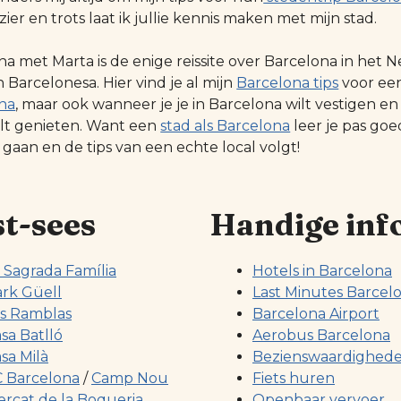
zier en trots laat ik jullie kennis maken met mijn stad.
na met Marta is de enige reissite over Barcelona in he
Barcelonesa. Hier vind je al mijn
Barcelona tips
voor ee
na
, maar ook wanneer je je in Barcelona wilt vestigen en
ilt genieten. Want een
stad als Barcelona
leer je pas go
 gaan en de tips van een echte local volgt!
t-sees
Handige inf
 Sagrada Família
Hotels in Barcelona
rk Güell
Last Minutes Barcel
s Ramblas
Barcelona Airport
sa Batlló
Aerobus Barcelona
sa Milà
Bezienswaardighed
 Barcelona
/
Camp Nou
Fiets huren
rcat de la Boqueria
Openbaar vervoer