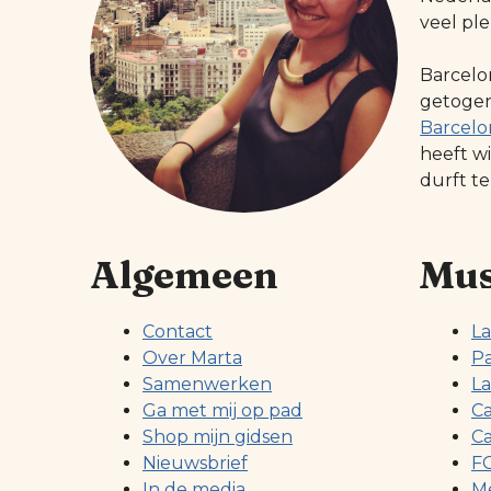
veel ple
Barcelo
getogen 
Barcelo
heeft w
durft te
Algemeen
Mus
Contact
La
Over Marta
Pa
Samenwerken
La
Ga met mij op pad
Ca
Shop mijn gidsen
Ca
Nieuwsbrief
FC
In de media
Me