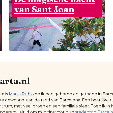
van Sant Joan
arta.nl
am is
Marta Rubio
en ik ben geboren en getogen in Barcel
ta
gewoond, aan de rand van Barcelona. Een heerlijke r
ntrum, met veel groen en een familiale sfeer. Toen ik
ders mij altijd om mijn tips voor hun
stedentrip Barcel