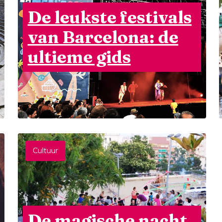
De leukste festivals
van Barcelona: de
ultieme gids
Cultuur
De magische nacht