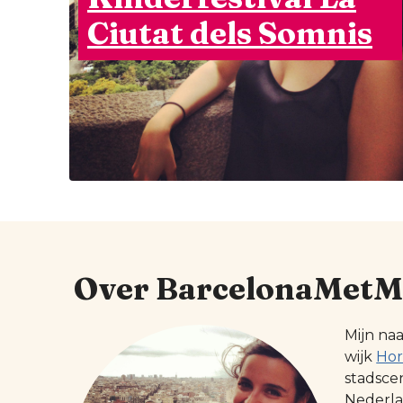
Ciutat dels Somnis
Over BarcelonaMetM
Mijn na
wijk
Hor
stadsce
Nederlan