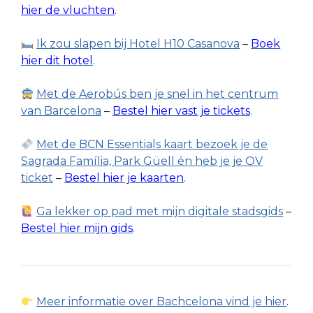
hier de vluchten
.
Ik zou slapen bij Hotel H10 Casanova
–
Boek
hier dit hotel
.
Met de Aerobús ben je snel in het centrum
van Barcelona
–
Bestel hier vast je tickets
.
Met de BCN Essentials kaart bezoek je de
Sagrada Família, Park Güell én heb je je OV
ticket
–
Bestel hier je kaarten
.
Ga lekker op pad met mijn digitale stadsgids
–
Bestel hier mijn gids
.
Meer informatie over Bachcelona vind je hier
.