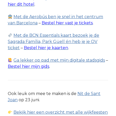
hier dit hotel
.
Met de Aerobús ben je snel in het centrum
van Barcelona
–
Bestel hier vast je tickets
.
Met de BCN Essentials kaart bezoek je de
Sagrada Família, Park Güell én heb je je OV
ticket
–
Bestel hier je kaarten
.
Ga lekker op pad met mijn digitale stadsgids
–
Bestel hier mijn gids
.
Ook leuk om mee te maken is de
Nit de Sant
Joan
op 23 juni.
Bekijk hier een overzicht met alle wijkfeesten