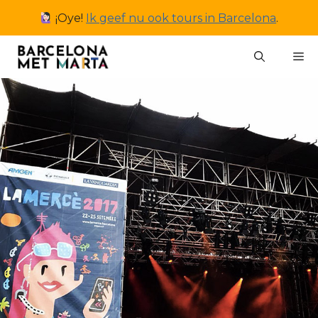
Ga
¡Oye!
Ik geef nu ook tours in Barcelona
.
naar
de
M
inhoud