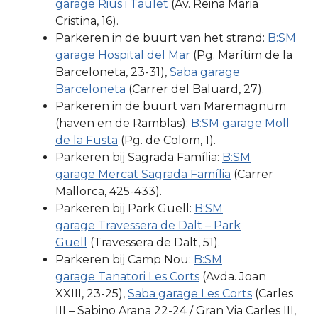
garage Rius i Taulet
(Av. Reina Maria
Cristina, 16).
Parkeren in de buurt van het strand:
B:SM
garage Hospital del Mar
(Pg. Marítim de la
Barceloneta, 23-31),
Saba garage
Barceloneta
(Carrer del Baluard, 27).
Parkeren in de buurt van Maremagnum
(haven en de Ramblas):
B:SM garage Moll
de la Fusta
(Pg. de Colom, 1).
Parkeren bij Sagrada Família:
B:SM
garage Mercat Sagrada Família
(Carrer
Mallorca, 425-433).
Parkeren bij Park Güell:
B:SM
garage Travessera de Dalt – Park
Güell
(Travessera de Dalt, 51).
Parkeren bij Camp Nou:
B:SM
garage Tanatori Les Corts
(Avda. Joan
XXIII, 23-25),
Saba garage Les Corts
(Carles
III – Sabino Arana 22-24 / Gran Via Carles III,