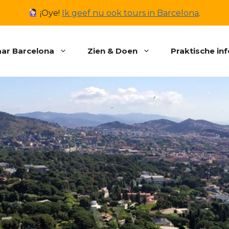
¡Oye!
Ik geef nu ook tours in Barcelona
.
ar Barcelona
Zien & Doen
Praktische in