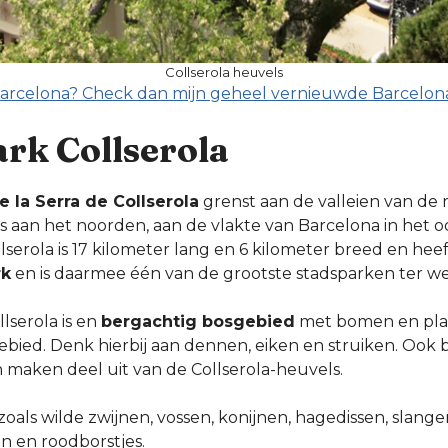
Collserola heuvels
in Barcelona? Check dan mijn geheel vernieuwde Barcelona
rk Collserola
e la Serra de Collserola
grenst aan de valleien van de 
 aan het noorden, aan de vlakte van Barcelona in het o
lserola is 17 kilometer lang en 6 kilometer breed en he
rk
en is daarmee één van de grootste stadsparken ter we
lserola is en
bergachtig bosgebied
met bomen en plan
bied. Denk hierbij aan dennen, eiken en struiken. Ook 
 maken deel uit van de Collserola-heuvels.
oals wilde zwijnen, vossen, konijnen, hagedissen, slange
n en roodborstjes.