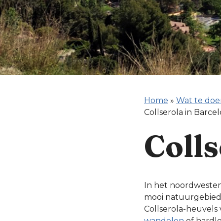
Home
»
Wat te doe
Collserola in Barce
Colls
In het noordwesten
mooi natuurgebied 
Collserola-heuvels v
wandelen
of hardl