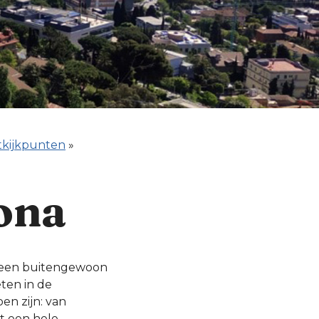
tkijkpunten
»
lona
 een buitengewoon
ten in de
oen zijn: van
it een hele