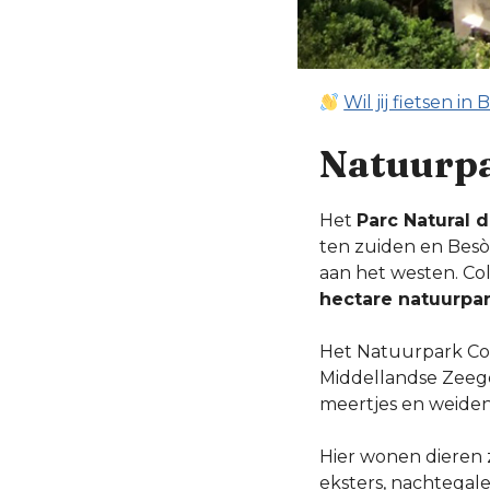
Wil jij fietsen 
Natuurpa
Het
Parc Natural d
ten zuiden en Besòs
aan het westen. Col
hectare natuurpa
Het Natuurpark Col
Middellandse Zeege
meertjes en weiden
Hier wonen dieren z
eksters, nachtegale