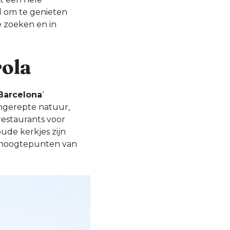
ld om te genieten
e zoeken en in
rola
Barcelona
‘
ongerepte natuur,
 restaurants voor
ude kerkjes zijn
e hoogtepunten van