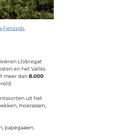
 Fietsgids.
rivieren Llobregat
osten en het Vallès
eft meer dan
8.000
reld.
tsoorten uit het
bekken, moerassen,
n, papegaaien,