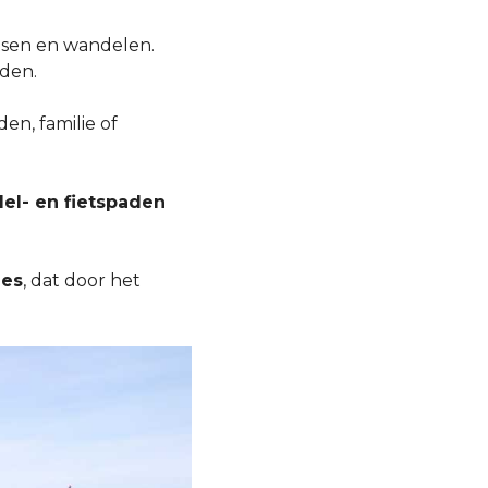
etsen en wandelen.
rden.
en, familie of
el- en fietspaden
ües
, dat door het