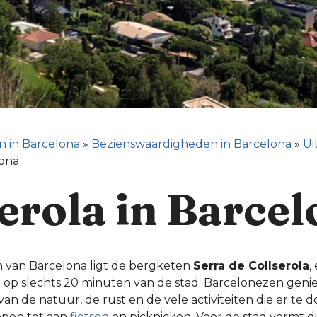
n in Barcelona
»
Bezienswaardigheden in Barcelona
»
Ui
lona
erola in Barce
 van Barcelona ligt de bergketen
Serra de Collserola
,
op slechts 20 minuten van de stad. Barcelonezen genie
an de natuur, de rust en de vele activiteiten die er te d
open tot aan
fietsen
en picknicken. Voor de stad vormt d