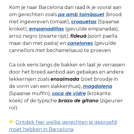
Kom je naar Barcelona dan raad ik je vooral aan
om gerechten zoals
pa amb tomàquet
(brood
met ingewreven tomaat),
croquetas
(Spaanse
kroket),
empanadillas
(gevulde empanadas),
arroz negro (zwarte rijst),
fideuá
(soort paella
maar dan met pasta) en
canelones
(gevulde
cannelloni met bechamelsaus) te proeven.
Ga ook eens langs de bakker en laat je verrassen
door het breed aanbod aan gebakjes en andere
lekkernijen zoals
ensaimada
(zoet broodje in
de vorm van een slakkenhuis),
magdalena
(Spaanse muffin),
coca de vidre
(krokante
koek) of de typische
brazo de gitano
(zigeuner
rol).
Ontdek hier welke gerechten je geproefd
moet hebben in Barcelona
.