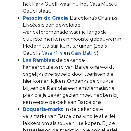
het Park Güell, waar nu het Casa Museu
Gaudí staat.
Passeig de Gràcia
: Barcelona’s Champs-
Élysées is een geweldige
wandelpromenade waar je langs de
duurste merken en mooiste gebouwen in
Modernista-stijl kunt struinen (zoals
Gaudí’s
Casa Milà
en
Casa Batlló
).
Las Ramblas
: de bekende
flaneerboulevard van Barcelona wordt
dagelijks overspoeld door toeristen die
hier komen kijken. Ondanks de drukte
blijven de Ramblas een emblematische
plek die je zeker gezien moet hebben bij
een eerste bezoek aan Barcelona.
Boqueria-markt
: in de bekendste
versmarkt van Barcelona vind je allerlei
lekkers om als souvenir te kopen. Bij de
barretjes op de markt kun je ook allerlei