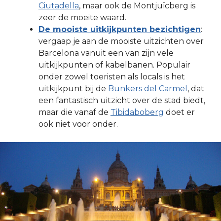
Ciutadella
, maar ook de Montjuïcberg is
zeer de moeite waard.
De mooiste uitkijkpunten bezichtigen
:
vergaap je aan de mooiste uitzichten over
Barcelona vanuit een van zijn vele
uitkijkpunten of kabelbanen. Populair
onder zowel toeristen als locals is het
uitkijkpunt bij de
Bunkers del Carmel
, dat
een fantastisch uitzicht over de stad biedt,
maar die vanaf de
Tibidaboberg
doet er
ook niet voor onder.