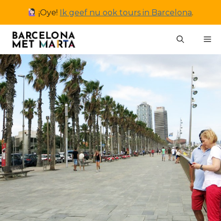
Ga
¡Oye!
Ik geef nu ook tours in Barcelona
.
naar
de
M
inhoud