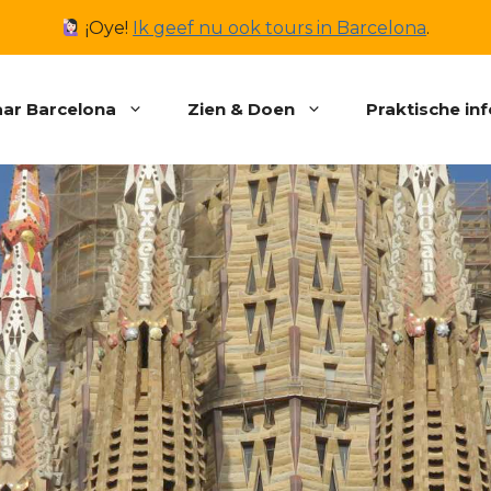
¡Oye!
Ik geef nu ook tours in Barcelona
.
ar Barcelona
Zien & Doen
Praktische in