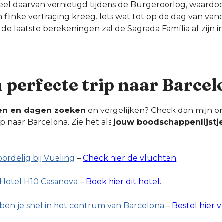
l daarvan vernietigd tijdens de Burgeroorlog, waardo
 flinke vertraging kreeg. Iets wat tot op de dag van vand
de laatste berekeningen zal de Sagrada Família af zijn i
n perfecte trip naar Barce
en en dagen zoeken
en vergelijken? Check dan mijn o
ip naar Barcelona. Zie het als
jouw boodschappenlijstj
oordelig bij Vueling
–
Check hier de vluchten
.
j Hotel H10 Casanova
–
Boek hier dit hotel
.
ben je snel in het centrum van Barcelona
–
Bestel hier v