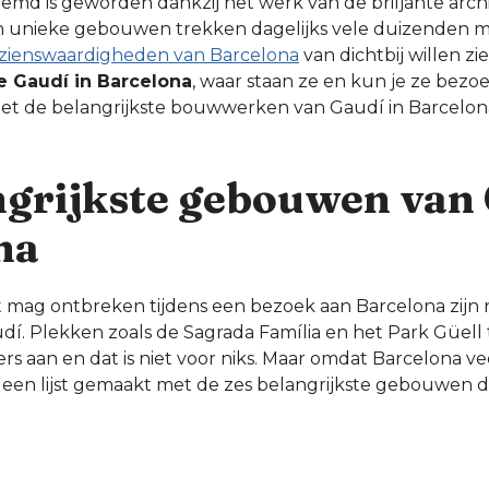
emd is geworden dankzij het werk van de briljante arch
Zijn unieke gebouwen trekken dagelijks vele duizenden 
zienswaardigheden van Barcelona
van dichtbij willen zi
 Gaudí in Barcelona
, waar staan ze en kun je ze bezo
t met de belangrijkste bouwwerken van Gaudí in Barcelona 
ngrijkste gebouwen van 
na
niet mag ontbreken tijdens een bezoek aan Barcelona zijn 
. Plekken zoals de Sagrada Família en het Park Güell 
s aan en dat is niet voor niks. Maar omdat Barcelona 
 een lijst gemaakt met de zes belangrijkste gebouwen di