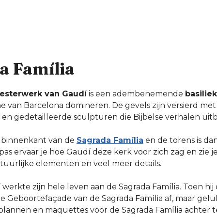
a Família
esterwerk van Gaudí
is een adembenemende
basilie
ne van Barcelona domineren. De gevels zijn versierd me
 gedetailleerde sculpturen die Bijbelse verhalen uit
 binnenkant van de
Sagrada Família
en de torens is d
as ervaar je hoe Gaudí deze kerk voor zich zag en zie je
atuurlijke elementen en veel meer details.
werkte zijn hele leven aan de Sagrada Família. Toen hij 
de Geboortefaçade van de Sagrada Família af, maar geluk
 plannen en maquettes voor de Sagrada Família achter te