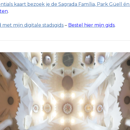
tials kaart bezoek je de Sagrada Família, Park Güell én 
rten
.
 met mijn digitale stadsgids
–
Bestel hier mijn gids
.