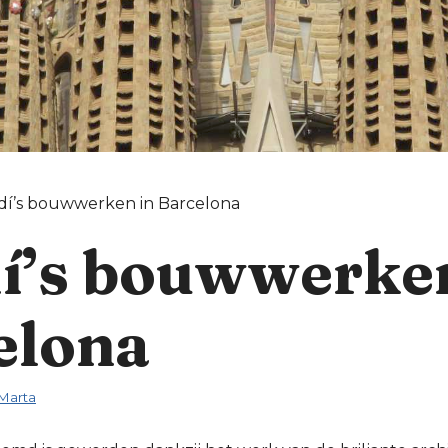
í’s bouwwerken in Barcelona
í’s bouwwerken
elona
Marta