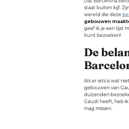
Dat Barcelona bero
staat buiten kijf. 
wereld die deze
be
gebouwen maakte
geef ik je een lijs
kunt bezoeken!
De bela
Barcelo
Als er iets is wat 
gebouwen van Gaudí
duizenden bezoeker
Gaudí heeft, heb ik
mag missen.