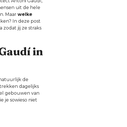
itect Antoni Gaudí,
mensen uit de hele
en. Maar
welke
eken? In deze post
zodat jij ze straks
Gaudí in
natuurlijk de
trekken dagelijks
veel gebouwen van
e je sowieso niet