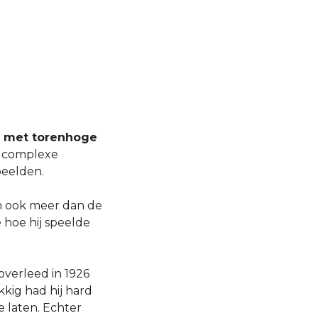
k met torenhoge
t complexe
beelden.
an ook meer dan de
 hoe hij speelde
overleed in 1926
kig had hij hard
 laten. Echter