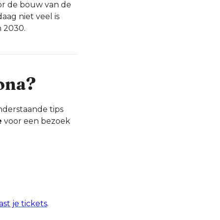
or de bouw van de
aag niet veel is
n 2030.
lona?
nderstaande tips
e
voor een bezoek
ast je tickets
.