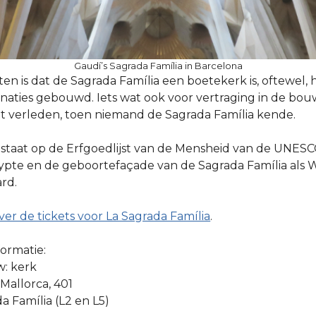
Gaudí’s Sagrada Família in Barcelona
n is dat de Sagrada Família een boetekerk is, oftewel,
naties gebouwd. Iets wat ook voor vertraging in de bo
het verleden, toen niemand de Sagrada Família kende.
staat op de Erfgoedlijst van de Mensheid van de UNESCO
pte en de geboortefaçade van de Sagrada Família als 
rd.
ver de tickets voor La Sagrada Família
.
formatie:
: kerk
 Mallorca, 401
a Família (L2 en L5)