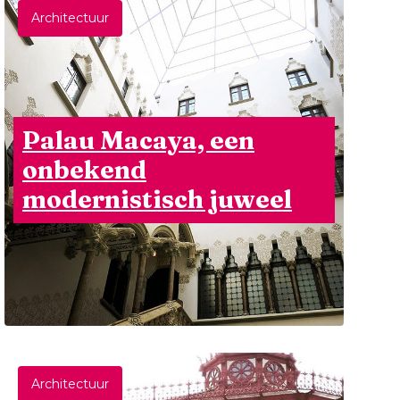
Architectuur
Palau Macaya, een
onbekend
modernistisch juweel
Architectuur