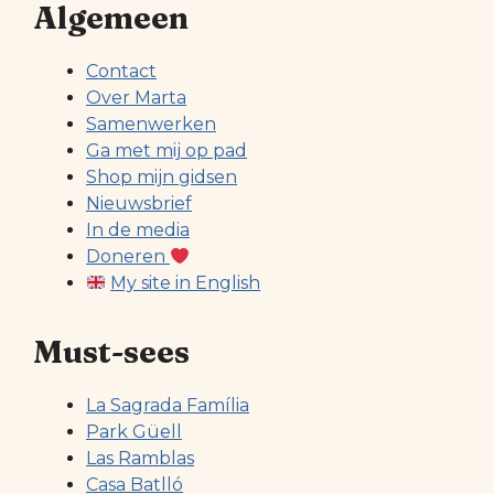
Algemeen
Contact
Over Marta
Samenwerken
Ga met mij op pad
Shop mijn gidsen
Nieuwsbrief
In de media
Doneren
My site in English
Must-sees
La Sagrada Família
Park Güell
Las Ramblas
Casa Batlló