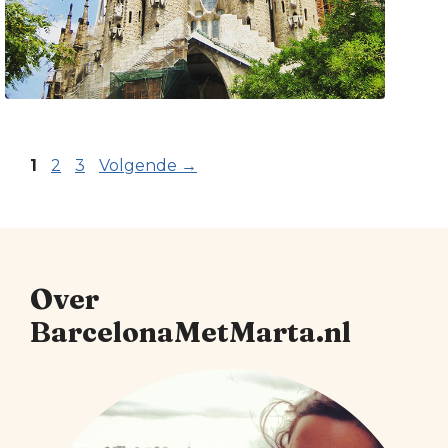
Pagina
Pagina
Pagina
1
2
3
Volgende
→
Over
BarcelonaMetMarta.nl