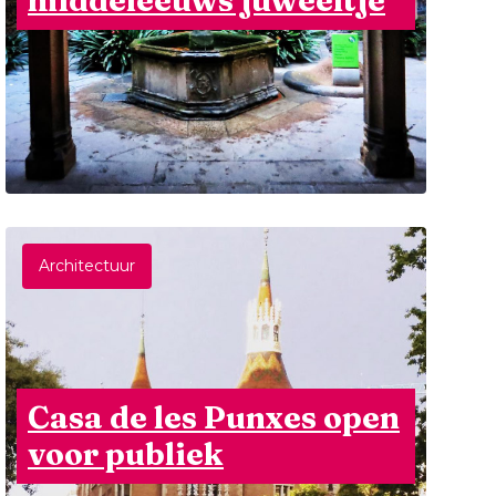
middeleeuws juweeltje
Architectuur
Casa de les Punxes open
voor publiek