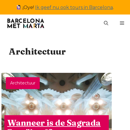
Ga
¡Oye!
Ik geef nu ook tours in Barcelona
.
naar
de
M
inhoud
Architectuur
Architectuur
Wanneer is de Sagrada