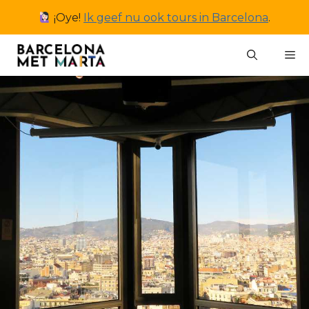
Ga
¡Oye!
Ik geef nu ook tours in Barcelona
.
naar
de
M
inhoud