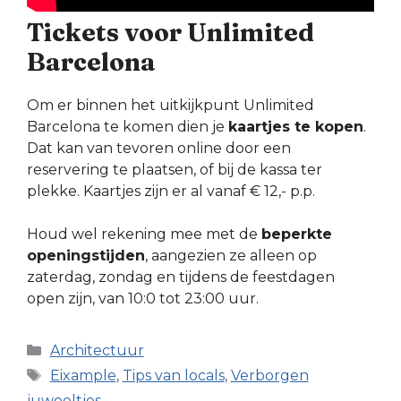
Tickets voor Unlimited
Barcelona
Om er binnen het uitkijkpunt Unlimited
Barcelona te komen dien je
kaartjes te kopen
.
Dat kan van tevoren online door een
reservering te plaatsen, of bij de kassa ter
plekke. Kaartjes zijn er al vanaf € 12,- p.p.
Houd wel rekening mee met de
beperkte
openingstijden
, aangezien ze alleen op
zaterdag, zondag en tijdens de feestdagen
open zijn, van 10:0 tot 23:00 uur.
Categorieën
Architectuur
Tags
Eixample
,
Tips van locals
,
Verborgen
juweeltjes