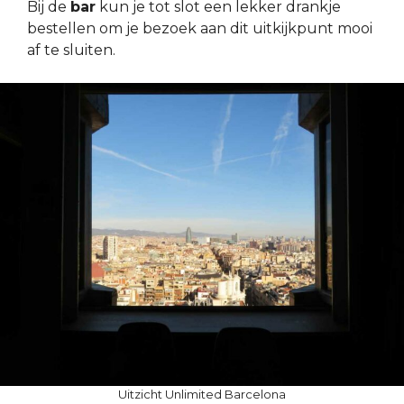
Bij de
bar
kun je tot slot een lekker drankje
bestellen om je bezoek aan dit uitkijkpunt mooi
af te sluiten.
Uitzicht Unlimited Barcelona