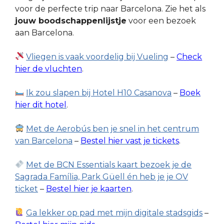
voor de perfecte trip naar Barcelona. Zie het als
jouw boodschappenlijstje
voor een bezoek
aan Barcelona.
Vliegen is vaak voordelig bij Vueling
–
Check
hier de vluchten
.
Ik zou slapen bij Hotel H10 Casanova
–
Boek
hier dit hotel
.
Met de Aerobús ben je snel in het centrum
van Barcelona
–
Bestel hier vast je tickets
.
Met de BCN Essentials kaart bezoek je de
Sagrada Família, Park Güell én heb je je OV
ticket
–
Bestel hier je kaarten
.
Ga lekker op pad met mijn digitale stadsgids
–