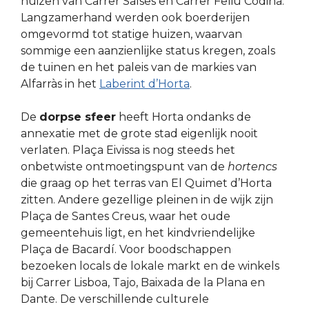
huizen van Carrer Salses en Carrer Feliu Codina.
Langzamerhand werden ook boerderijen
omgevormd tot statige huizen, waarvan
sommige een aanzienlijke status kregen, zoals
de tuinen en het paleis van de markies van
Alfarràs in het
Laberint d’Horta
.
De
dorpse sfeer
heeft Horta ondanks de
annexatie met de grote stad eigenlijk nooit
verlaten. Plaça Eivissa is nog steeds het
onbetwiste ontmoetingspunt van de
hortencs
die graag op het terras van El Quimet d’Horta
zitten. Andere gezellige pleinen in de wijk zijn
Plaça de Santes Creus, waar het oude
gemeentehuis ligt, en het kindvriendelijke
Plaça de Bacardí. Voor boodschappen
bezoeken locals de lokale markt en de winkels
bij Carrer Lisboa, Tajo, Baixada de la Plana en
Dante. De verschillende culturele