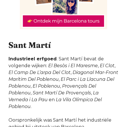
Sant Martí
Industrieel erfgoed
. Sant Martí bevat de
volgende wijken:
El Besòs i El Maresme
,
El Clot
,
El Camp De L’arpa Del Clot
,
Diagonal Mar-Front
Marítim Del Poblenou
,
El Parc i La Llacuna Del
Poblenou
,
El Poblenou
,
Provençals Del
Poblenou
,
Sant Martí De Provençals
,
La
Verneda i La Pau
en
La Vila Olímpica Del
Poblenou
.
Oorspronkelijk was Sant Martí het industriële
gebied bij uitsteek van Barcelona.