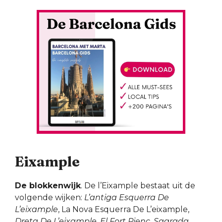
Eixample
De blokkenwijk
. De l’Eixample bestaat uit de
volgende wijken:
L’antiga Esquerra De
L’eixample
, La Nova Esquerra De L’eixample,
Dreta De L’eixample
,
El Fort Pienc
,
Sagrada