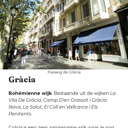
Passeig de Gràcia
Gràcia
Bohémienne wijk
. Bestaande uit de wijken
La
Vila De Gràcia
,
Camp D’en Grassot i Gràcia
Nova
,
La Salut
,
El Coll
en
Vallcarca i Els
Penitents
.
Gràcia is een zeer aangename wijk waar je nog