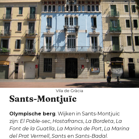
Vila de Gràcia
Sants-Montjuïc
Olympische berg
. Wijken in Sants-Montjuïc
zijn:
El Poble-sec
,
Hostafrancs
,
La Bordeta
,
La
Font de la Guatlla
,
La Marina de Port
,
La Marina
del Prat Vermell
,
Sants
en
Sants-Badal
.