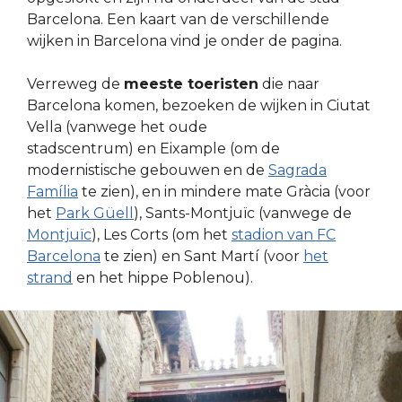
Barcelona. Een kaart van de verschillende
wijken in Barcelona vind je onder de pagina.
Verreweg de
meeste toeristen
die naar
Barcelona komen, bezoeken de wijken in Ciutat
Vella (vanwege het oude
stadscentrum) en Eixample (om de
modernistische gebouwen en de
Sagrada
Família
te zien), en in mindere mate Gràcia (voor
het
Park Güell
), Sants-Montjuïc (vanwege de
Montjuïc
), Les Corts (om het
stadion van FC
Barcelona
te zien) en Sant Martí (voor
het
strand
en het hippe Poblenou).