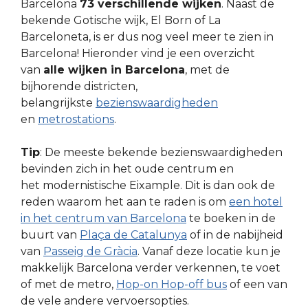
Barcelona
73 verschillende wijken
. Naast de
bekende Gotische wijk, El Born of La
Barceloneta, is er dus nog veel meer te zien in
Barcelona! Hieronder vind je een overzicht
van
alle wijken in Barcelona
, met de
bijhorende districten,
belangrijkste
bezienswaardigheden
en
metrostations
.
Tip
: De meeste bekende bezienswaardigheden
bevinden zich in het oude centrum en
het modernistische Eixample. Dit is dan ook de
reden waarom het aan te raden is om
een hotel
in het centrum van Barcelona
te boeken in de
buurt van
Plaça de Catalunya
of in de nabijheid
van
Passeig de Gràcia
. Vanaf deze locatie kun je
makkelijk Barcelona verder verkennen, te voet
of met de metro,
Hop-on Hop-off bus
of een van
de vele andere vervoersopties.