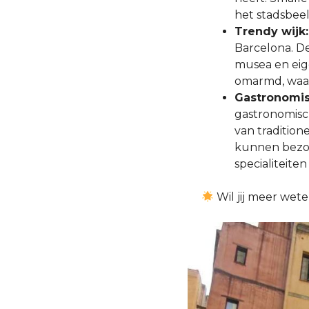
het stadsbeel
Trendy wijk:
Barcelona. De
musea en eig
omarmd, waar
Gastronomis
gastronomisch
van traditio
kunnen bezoe
specialiteite
Wil jij meer wet