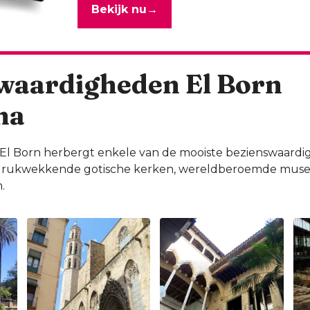
Bekijk nu
→
waardigheden El Born
na
El Born herbergt enkele van de mooiste bezienswaard
indrukwekkende gotische kerken, wereldberoemde muse
.