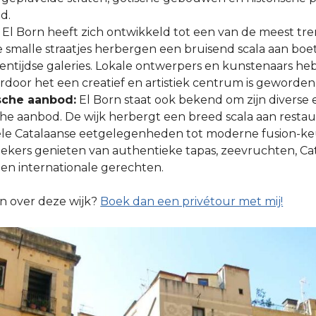
d.
El Born heeft zich ontwikkeld tot een van de meest tr
 smalle straatjes herbergen een bruisend scala aan boeti
entijdse galeries. Lokale ontwerpers en kunstenaars he
door het een creatief en artistiek centrum is geworden
che aanbod:
El Born staat ook bekend om zijn diverse
e aanbod. De wijk herbergt een breed scala aan restaur
nele Catalaanse eetgelegenheden tot moderne fusion-ke
kers genieten van authentieke tapas, zeevruchten, Ca
n en internationale gerechten.
en over deze wijk?
Boek dan een privétour met mij!