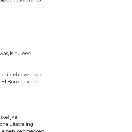
as, is nu een
aard gebleven, wat
t El Born bekend
nkelijke
he uitstraling
 pleinen kenmerken