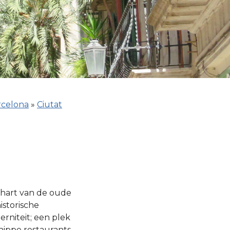
rcelona
»
Ciutat
 hart van de oude
istorische
rniteit; een plek
ippe restaurants