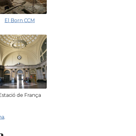
El Born CCM
Estació de França
na
.
a