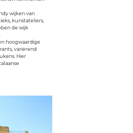
endy wijken van
eks, kunstateliers,
bben de wijk
.
 en hoogwaardige
ants, variërend
ukens. Hier
talaanse