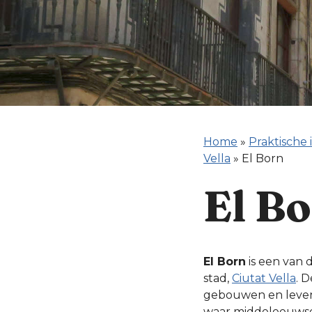
Home
»
Praktische 
Vella
»
El Born
El B
El Born
is een van 
stad,
Ciutat Vella
. 
gebouwen en levendi
waar middeleeuwse 