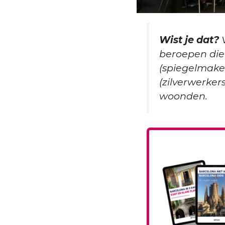
Wist je dat?
V
beroepen die 
(spiegelmake
(zilverwerke
woonden.