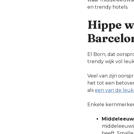
en trendy hotels.
Hippe w
Barcelo
El Born, dat oorsp
trendy wijk vol leuk
Veel van zijn oors
het tot een betove
als
een van de leuk
Enkele kernmerken 
Middeleeuws
middeleeuwse
heeft. Small