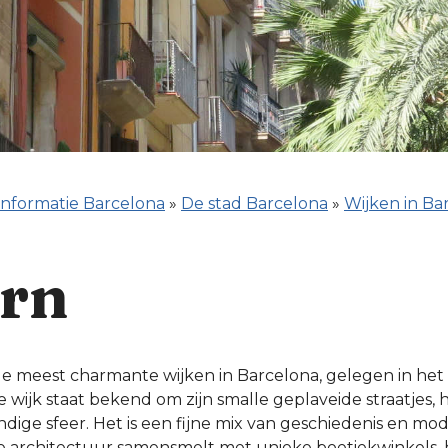
informatie Barcelona
»
De stad Barcelona
»
Wijken in Ba
orn
de meest charmante wijken in Barcelona, gelegen in het
De wijk staat bekend om zijn smalle geplaveide straatjes, h
ge sfeer. Het is een fijne mix van geschiedenis en mode
architectuur samensmelt met unieke boetiekwinkels, h