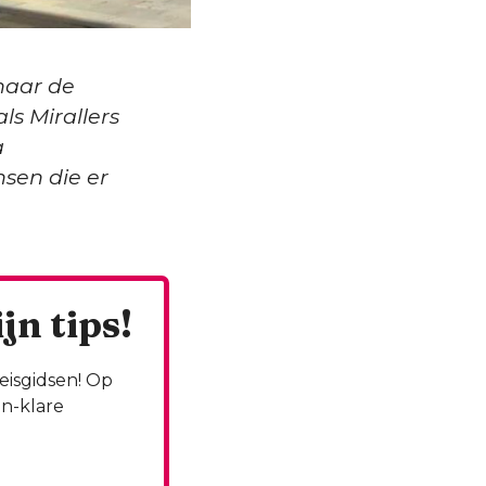
naar de
ls Mirallers
a
sen die er
n tips!
reisgidsen! Op
en-klare