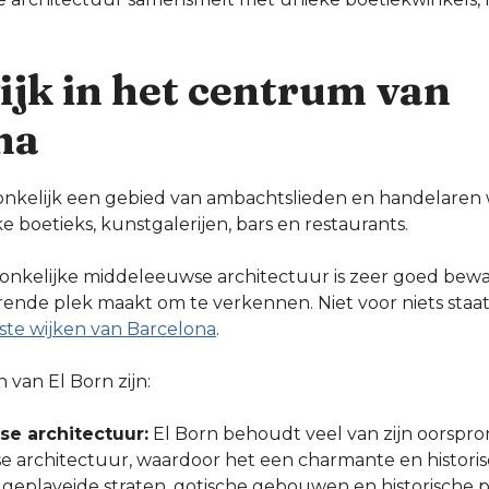
ijk in het centrum van
na
ronkelijk een gebied van ambachtslieden en handelaren w
e boetieks, kunstgalerijen, bars en restaurants.
pronkelijke middeleeuwse architectuur is zeer goed bew
rende plek maakt om te verkennen. Niet voor niets staa
ste wijken van Barcelona
.
van El Born zijn:
e architectuur:
El Born behoudt veel van zijn oorspro
 architectuur, waardoor het een charmante en historisc
e geplaveide straten, gotische gebouwen en historische