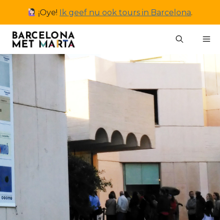
Ga
¡Oye!
Ik geef nu ook tours in Barcelona
.
naar
de
M
inhoud