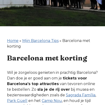
Home
»
Mijn Barcelona Tips
»
Barcelona met
korting
Barcelona met korting
Wil je zorgeloos genieten in prachtig Barcelona?
Dan doe je er goed aan om je
tickets voor
Barcelona’s top attracties
van tevoren online
te bestellen. Zo
sla je de rij over
bij musea en
bezienswaardigheden zoals de
Sagrada Família
,
Park Güell
en het
Camp Nou
, en houd je tijd