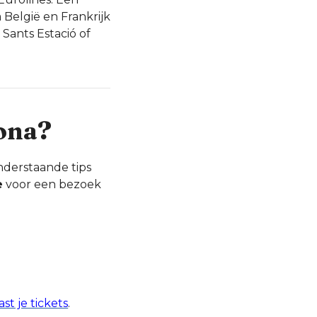
 België en Frankrijk
Sants Estació of
lona?
nderstaande tips
e
voor een bezoek
ast je tickets
.