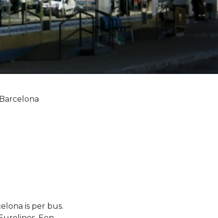
 Barcelona
lona is per bus.
urolines. Een