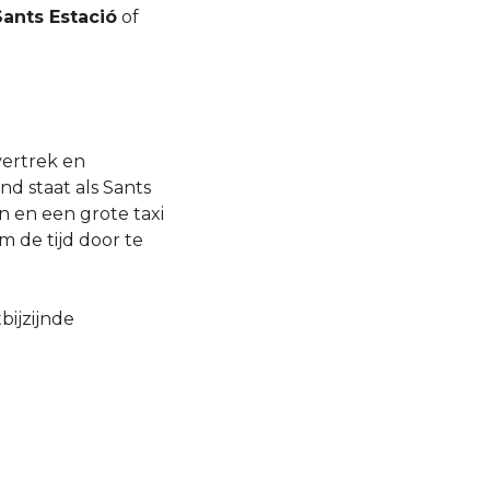
Sants Estació
of
 vertrek en
d staat als Sants
n en een grote taxi
om de tijd door te
bijzijnde