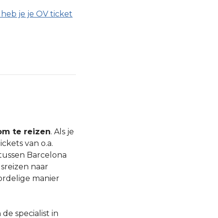
heb je je OV ticket
m te reizen
. Als je
ckets van o.a.
 tussen Barcelona
sreizen naar
ordelige manier
n de specialist in