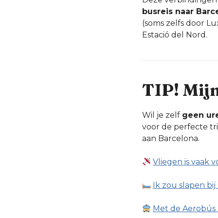
busreis naar Barc
(soms zelfs door Lu
Estació del Nord.
TIP! Mij
Wil je zelf
geen ur
voor de perfecte tr
aan Barcelona.
Vliegen is vaak v
Ik zou slapen bi
Met de Aerobús 