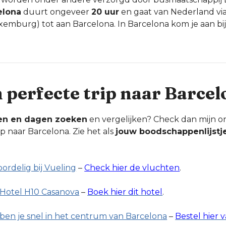
elona
duurt ongeveer
20 uur
en gaat van Nederland via
xemburg) tot aan Barcelona. In Barcelona kom je aan bij 
n perfecte trip naar Barce
en en dagen zoeken
en vergelijken? Check dan mijn o
ip naar Barcelona. Zie het als
jouw boodschappenlijstj
oordelig bij Vueling
–
Check hier de vluchten
.
j Hotel H10 Casanova
–
Boek hier dit hotel
.
ben je snel in het centrum van Barcelona
–
Bestel hier v