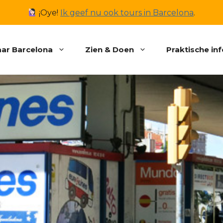
¡Oye!
Ik geef nu ook tours in Barcelona
.
ar Barcelona
Zien & Doen
Praktische in