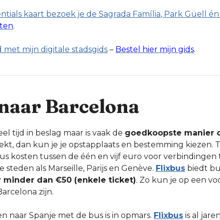
tials kaart bezoek je de Sagrada Família, Park Güell én 
rten
.
 met mijn digitale stadsgids
–
Bestel hier mijn gids
.
 naar Barcelona
l tijd in beslag maar is vaak de
goedkoopste manier o
oekt, dan kun je je opstapplaats en bestemming kiezen. Ti
us kosten tussen de één en vijf euro voor verbindingen
steden als Marseille, Parijs en Genève.
Flixbus
biedt bu
 minder dan €50 (enkele ticket)
. Zo kun je op een vo
arcelona zijn.
n naar Spanje met de bus is in opmars.
Flixbus
is al jare