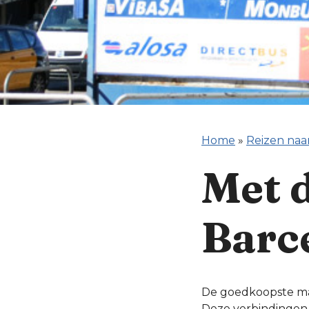
Home
»
Reizen naa
Met 
Barc
De goedkoopste man
Deze verbindingen