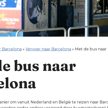
r Barcelona
»
Vervoer naar Barcelona
»
Met de bus naar
de bus naar
elona
ier om vanuit Nederland en België te reizen naar Barce
 worden onder andere verzorgd door busmaatschappij E