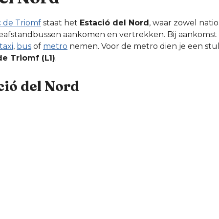
c de Triomf
staat het
Estació del Nord
, waar zowel natio
geafstandbussen aankomen en vertrekken. Bij aankomst o
taxi
,
bus
of
metro
nemen. Voor de metro dien je een stuk
de Triomf (L1)
.
ció del Nord