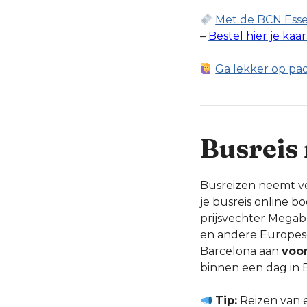
Met de BCN Essen
–
Bestel hier je kaa
Ga lekker op pad
Busreis
Busreizen neemt vee
je busreis online b
prijsvechter Megab
en andere Europese 
Barcelona aan
voor
binnen een dag in B
Tip:
Reizen van e