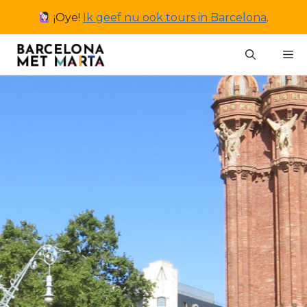
Ga
¡Oye!
Ik geef nu ook tours in Barcelona
.
naar
de
M
inhoud