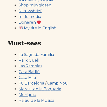
Shop mijn gidsen
Nieuwsbrief
In de media
Doneren
My site in English
Must-sees
La Sagrada Família
Park Güell
Las Ramblas
Casa Batlló
Casa Milà
FC Barcelona
/
Camp Nou
Mercat de la Boqueria
Montjuïc
Palau de la Música