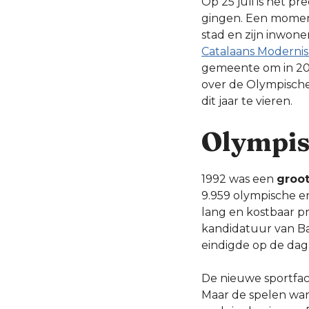
Op 25 juli is het pr
gingen. Een moment
stad en zijn inwone
Catalaans Moderni
gemeente om in 2017
over de Olympische
dit jaar te vieren.
Olympis
1992 was een
groot
9.959 olympische e
lang en kostbaar pr
kandidatuur van B
eindigde op de da
De nieuwe sportfac
Maar de spelen wa