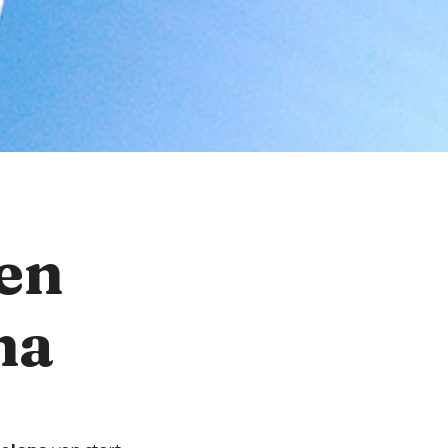
en
na