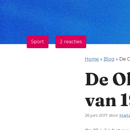
Sport
2 reacties
Home
»
Blog
»
De O
De O
van 
26 juni 2017
door
Mart