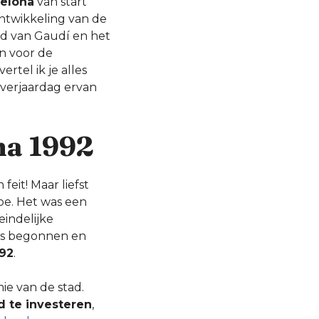
celona
van start
ntwikkeling van de
ad van Gaudí en het
n voor de
rtel ik je alles
 verjaardag ervan
na 1992
eit! Maar liefst
oe. Het was een
eindelijke
as begonnen en
992
.
ie van de stad.
d te investeren
,