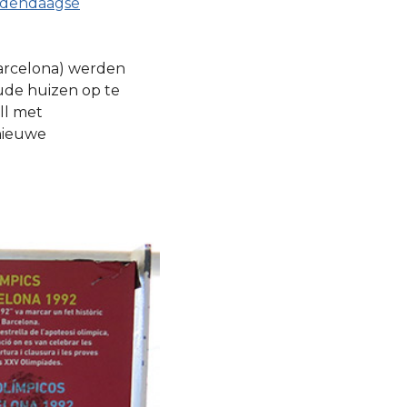
dendaagse
arcelona) werden
ude huizen op te
ll met
 nieuwe