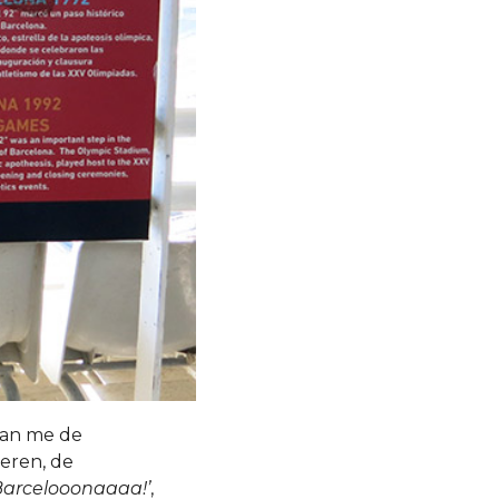
kan me de
eren, de
Barcelooonaaaa!’
,