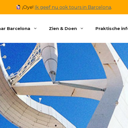
¡Oye!
Ik geef nu ook tours in Barcelona
.
ar Barcelona
Zien & Doen
Praktische in