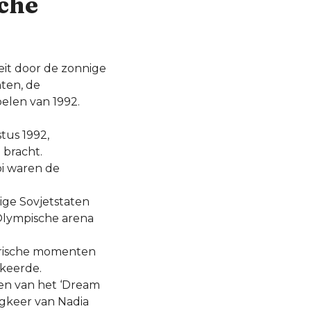
sche
eit door de zonnige
ten, de
elen van 1992.
stus 1992,
 bracht.
bi waren de
lige Sovjetstaten
 Olympische arena
torische momenten
gkeerde.
en van het ‘Dream
rugkeer van Nadia