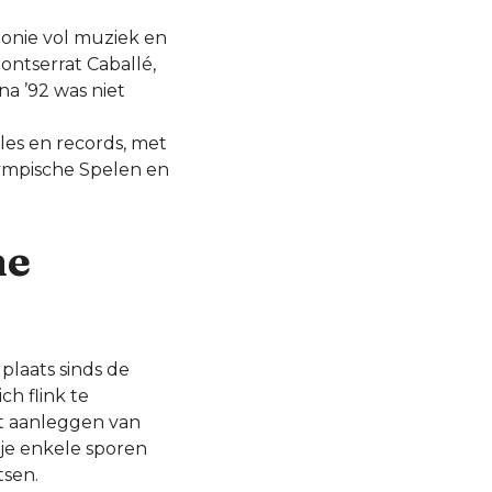
onie vol muziek en
ntserrat Caballé,
na ’92 was niet
lles en records, met
lympische Spelen en
he
 plaats sinds de
h flink te
t aanleggen van
je enkele sporen
tsen.