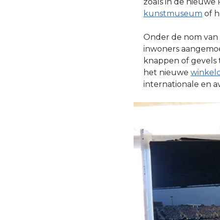
zoals in de nieuwe
kunstmuseum
of h
Onder de nom van
inwoners aangemoed
knappen of gevels 
het nieuwe
winke
internationale en 