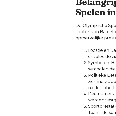
Belangri
Spelen i
De Olympische Spele
straten van Barcel
opmerkelijke prest
Locatie en Da
ontplooide zi
Symbolen: He
symbolen die
Politieke Bet
zich individ
na de opheffi
Deelnemers: 
werden vastg
Sportprestat
Team’, de spr