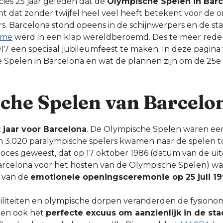
ecies 25 jaar geleden dat de
Olympische Spelen in Bar
 dat zonder twijfel heel veel heeft betekent voor de o
rs. Barcelona stond opeens in de schijnwerpers en de st
sme
werd in een klap wereldberoemd. Des te meer rede
 een speciaal jubileumfeest te maken. In deze pagina ve
 Spelen in Barcelona en wat de plannen zijn om de 25e
che Spelen van Barcelo
 jaar voor Barcelona
. De Olympische Spelen waren een f
n 3.020 paralympische spelers kwamen naar de spelen t
oces geweest, dat op 17 oktober 1986 (datum van de uit
arcelona voor het hosten van de Olympische Spelen) w
g van de
emotionele openingsceremonie op 25 juli 1
iliteiten en olympische dorpen veranderden de fysionom
ren ook het
perfecte excuus om aanzienlijk in de sta