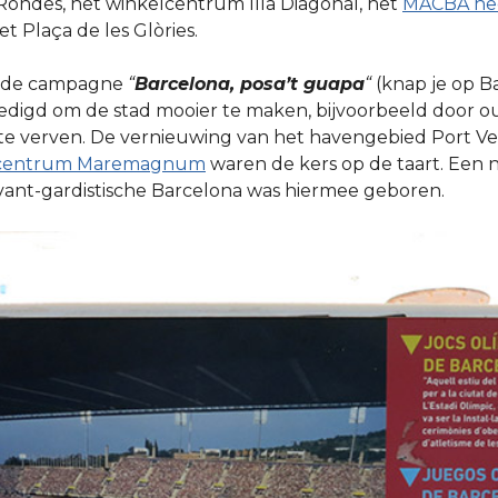
 Rondes, het winkelcentrum Illa Diagonal, het
MACBA he
et Plaça de les Glòries.
 de campagne
“
Barcelona, posa’t guapa
“
(knap je op B
igd om de stad mooier te maken, bijvoorbeeld door o
te verven. De vernieuwing van het havengebied Port Ve
lcentrum Maremagnum
waren de kers op de taart. Een
avant-gardistische Barcelona was hiermee geboren.