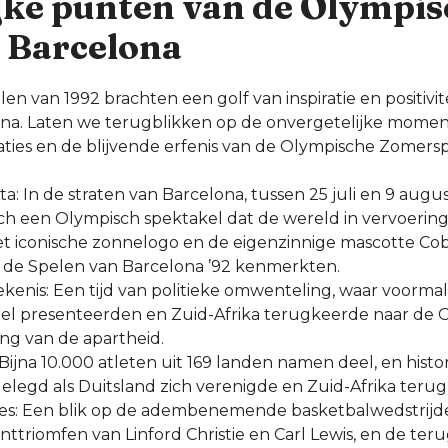
jke punten van de Olympi
n Barcelona
n van 1992 brachten een golf van inspiratie en positivit
ona. Laten we terugblikken op de onvergetelijke momen
aties en de blijvende erfenis van de Olympische Zomersp
ta: In de straten van Barcelona, tussen 25 juli en 9 augu
ch een Olympisch spektakel dat de wereld in vervoering
t iconische zonnelogo en de eigenzinnige mascotte Co
 de Spelen van Barcelona ’92 kenmerkten.
ekenis: Een tijd van politieke omwenteling, waar voorma
ueel presenteerden en Zuid-Afrika terugkeerde naar de
ng van de apartheid.
Bijna 10.000 atleten uit 169 landen namen deel, en his
elegd als Duitsland zich verenigde en Zuid-Afrika teru
ies: Een blik op de adembenemende basketbalwedstrijd
inttriomfen van Linford Christie en Carl Lewis, en de te