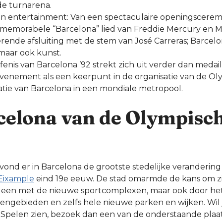
de turnarena.
n entertainment: Van een spectaculaire openingscerem
 memorabele “Barcelona” lied van Freddie Mercury en Mo
rende afsluiting met de stem van José Carreras; Barcelo
 maar ook kunst.
fenis van Barcelona ’92 strekt zich uit verder dan medai
 evenement als een keerpunt in de organisatie van de O
atie van Barcelona in een mondiale metropool.
celona van de Olympisc
jd vond er in Barcelona de grootste stedelijke verandering
Eixample
eind 19e eeuw. De stad omarmde de kans om zic
lleen met de nieuwe sportcomplexen, maar ook door he
ngebieden en zelfs hele nieuwe parken en wijken. Wil 
Spelen zien, bezoek dan een van de onderstaande plaa