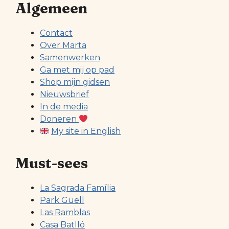
Algemeen
Contact
Over Marta
Samenwerken
Ga met mij op pad
Shop mijn gidsen
Nieuwsbrief
In de media
Doneren
My site in English
Must-sees
La Sagrada Família
Park Güell
Las Ramblas
Casa Batlló