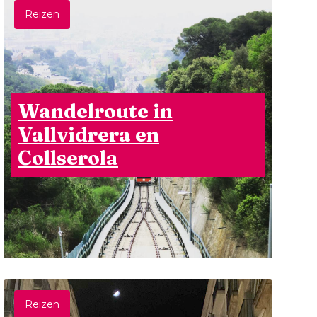
Reizen
Wandelroute in
Vallvidrera en
Collserola
Reizen