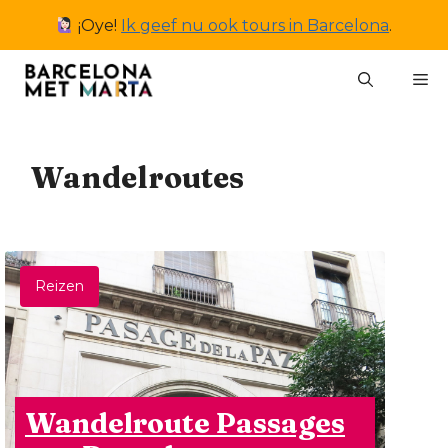
Ga
¡Oye!
Ik geef nu ook tours in Barcelona
.
naar
de
M
inhoud
Wandelroutes
Reizen
Wandelroute Passages