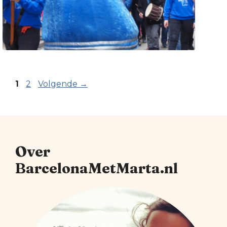
Pagina
Pagina
1
2
Volgende
→
Over
BarcelonaMetMarta.nl