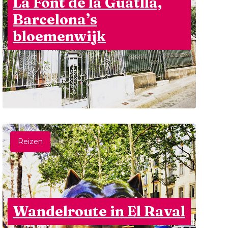
La Font de la Guatlla,
Barcelona’s
bloemenwijk
Reizen
Wandelroute in El Raval