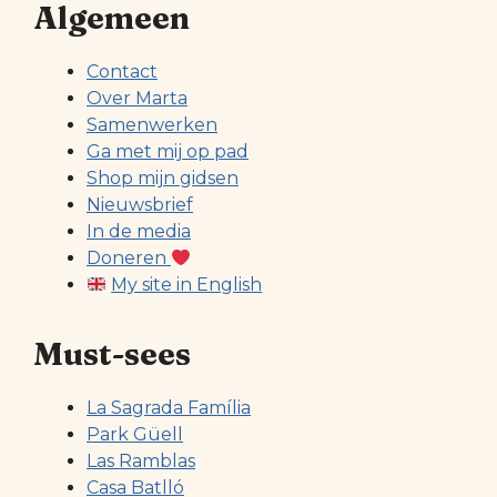
Algemeen
Contact
Over Marta
Samenwerken
Ga met mij op pad
Shop mijn gidsen
Nieuwsbrief
In de media
Doneren
My site in English
Must-sees
La Sagrada Família
Park Güell
Las Ramblas
Casa Batlló