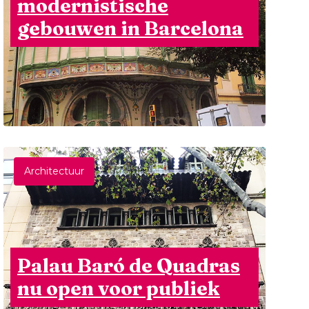
modernistische
gebouwen in Barcelona
Architectuur
Palau Baró de Quadras
nu open voor publiek