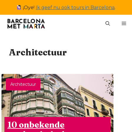
Ga
¡Oye!
Ik geef nu ook tours in Barcelona
.
naar
de
M
inhoud
Architectuur
Architectuur
10 onbekende