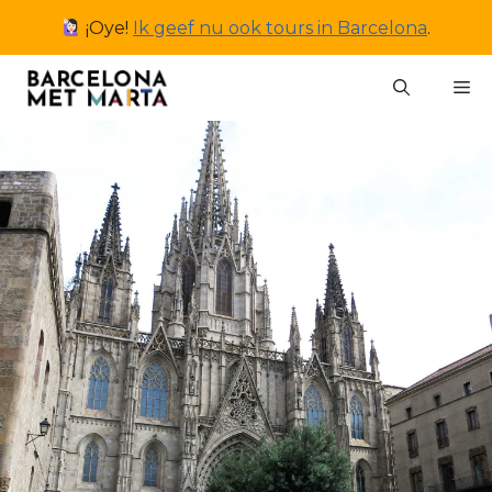
Ga
¡Oye!
Ik geef nu ook tours in Barcelona
.
naar
de
M
inhoud