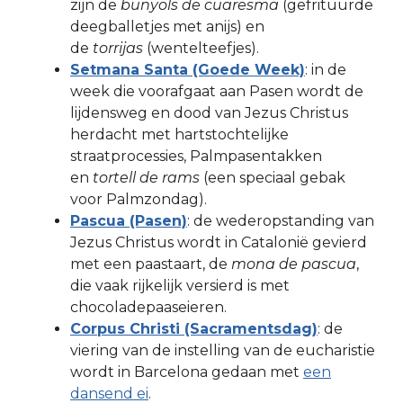
zijn de
bunyols de cuaresma
(gefrituurde
deegballetjes met anijs) en
de
torrijas
(wentelteefjes).
Setmana Santa (Goede Week)
: in de
week die voorafgaat aan Pasen wordt de
lijdensweg en dood van Jezus Christus
herdacht met hartstochtelijke
straatprocessies, Palmpasentakken
en
tortell de rams
(een speciaal gebak
voor Palmzondag).
Pascua (Pasen)
: de wederopstanding van
Jezus Christus wordt in Catalonië gevierd
met een paastaart, de
mona de pascua
,
die vaak rijkelijk versierd is met
chocoladepaaseieren.
Corpus Christi (Sacramentsdag)
: de
viering van de instelling van de eucharistie
wordt in Barcelona gedaan met
een
dansend ei
.