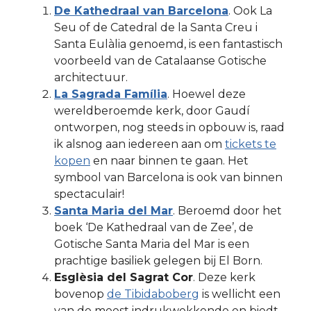
De Kathedraal van Barcelona
. Ook La
Seu of de Catedral de la Santa Creu i
Santa Eulàlia genoemd, is een fantastisch
voorbeeld van de Catalaanse Gotische
architectuur.
La Sagrada Família
. Hoewel deze
wereldberoemde kerk, door Gaudí
ontworpen, nog steeds in opbouw is, raad
ik alsnog aan iedereen aan om
tickets te
kopen
en naar binnen te gaan. Het
symbool van Barcelona is ook van binnen
spectaculair!
Santa Maria del Mar
. Beroemd door het
boek ‘De Kathedraal van de Zee’, de
Gotische Santa Maria del Mar is een
prachtige basiliek gelegen bij El Born.
Esglèsia del Sagrat Cor
. Deze kerk
bovenop
de Tibidaboberg
is wellicht een
van de meest indrukwekkende en biedt