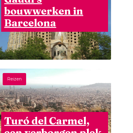
bouwwerken in
Barcelona
Reizen
Turó del Carmel,
een verborgen plek