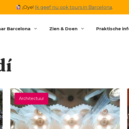
¡Oye!
Ik geef nu ook tours in Barcelona
.
ar Barcelona
Zien & Doen
Praktische in
dí
Architectuur