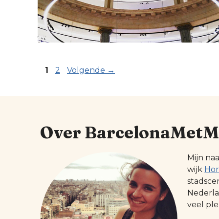
Pagina
Pagina
1
2
Volgende
→
Over BarcelonaMetM
Mijn na
wijk
Hor
stadsce
Nederlan
veel ple