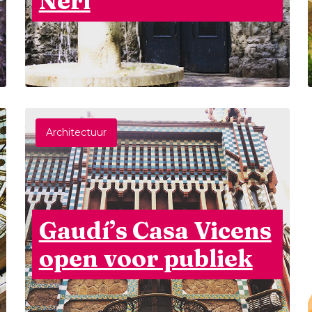
Neri
Architectuur
Gaudí’s Casa Vicens
open voor publiek