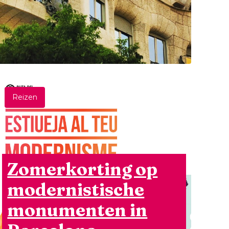
Reizen
Zomerkorting op
modernistische
monumenten in