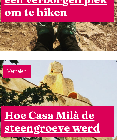
om te hiken
Verhalen
Hoe Casa Milà de
steengroeve werd