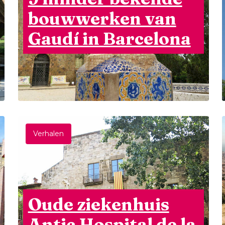
bouwwerken van
Gaudí in Barcelona
Verhalen
Oude ziekenhuis
Antic Hospital de la