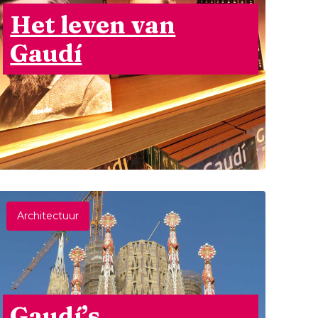
Het leven van
Gaudí
Architectuur
Gaudí’s