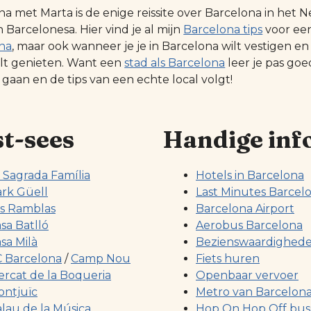
na met Marta is de enige reissite over Barcelona in he
Barcelonesa. Hier vind je al mijn
Barcelona tips
voor ee
na
, maar ook wanneer je je in Barcelona wilt vestigen en
ilt genieten. Want een
stad als Barcelona
leer je pas go
 gaan en de tips van een echte local volgt!
t-sees
Handige inf
 Sagrada Família
Hotels in Barcelona
rk Güell
Last Minutes Barcel
s Ramblas
Barcelona Airport
sa Batlló
Aerobus Barcelona
sa Milà
Bezienswaardighed
 Barcelona
/
Camp Nou
Fiets huren
rcat de la Boqueria
Openbaar vervoer
ntjuïc
Metro van Barcelon
lau de la Música
Hop On Hop Off bus