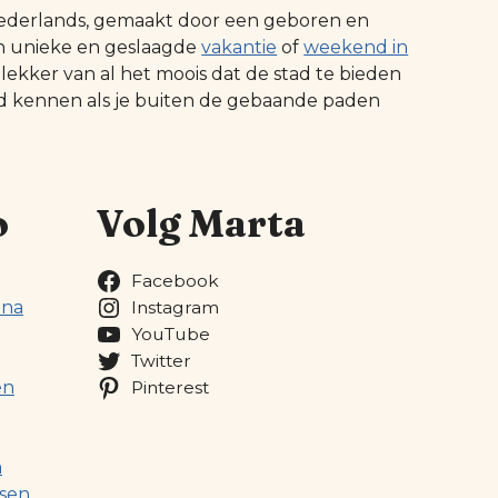
t Nederlands, gemaakt door een geboren en
n unieke en geslaagde
vakantie
of
weekend in
 lekker van al het moois dat de stad te bieden
ed kennen als je buiten de gebaande paden
o
Volg Marta
Facebook
ona
Instagram
YouTube
Twitter
en
Pinterest
a
sen