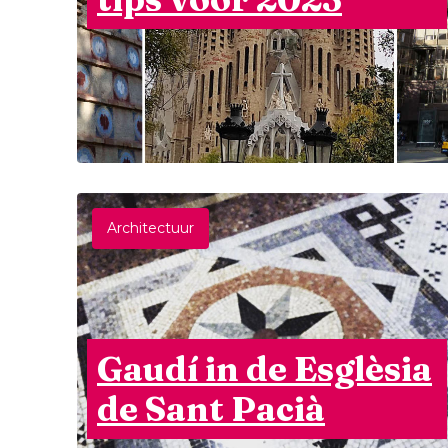
Architectuur
Gaudí in de Esglèsia
de Sant Pacià