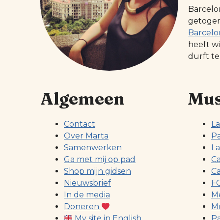
Barcelo
getogen 
Barcelo
heeft w
durft te
Algemeen
Mus
Contact
La
Over Marta
Pa
Samenwerken
La
Ga met mij op pad
Ca
Shop mijn gidsen
Ca
Nieuwsbrief
FC
In de media
Me
Doneren
Mo
My site in English
Pa