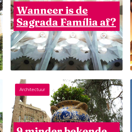
Wanneer is de
Sagrada Família af?
Architectuur
9 minder bekende