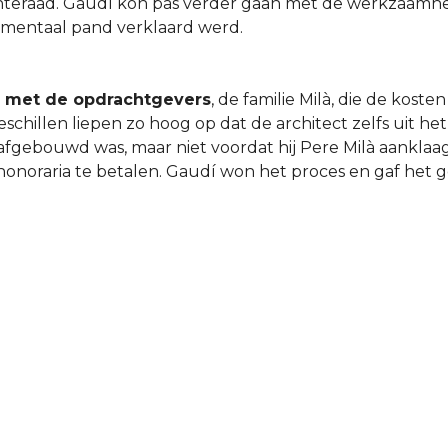
teraad. Gaudí kon pas verder gaan met de werkzaamh
entaal pand verklaard werd.
e met de opdrachtgevers
, de familie Milà, die de kost
chillen liepen zo hoog op dat de architect zelfs uit het 
fgebouwd was, maar niet voordat hij Pere Milà aanklaag
 honoraria te betalen. Gaudí won het proces en gaf het 