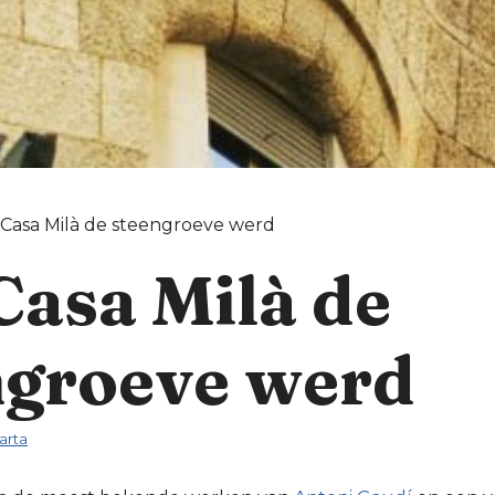
Casa Milà de steengroeve werd
Casa Milà de
ngroeve werd
arta