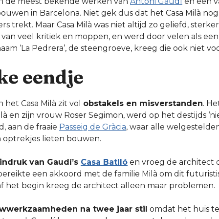
an de meest bekende werken van
Antoni Gaudí
en een v
ouwen in Barcelona. Niet gek dus dat het Casa Milà nog 
 trekt. Maar Casa Milà was niet altijd zo geliefd, sterk
 van veel kritiek en moppen, en werd door velen als een
naam ‘La Pedrera’, de steengroeve, kreeg die ook niet voo
jke eendje
 het Casa Milà zit vol
obstakels en misverstanden
. He
ilà en zijn vrouw Roser Segimon, werd op het destijds ‘
 aan de fraaie
Passeig de Gràcia
, waar alle welgestelde
optrekjes lieten bouwen.
indruk van Gaudí’s
Casa Batlló
en vroeg de architect 
ereikte een akkoord met de familie Milà om dit futuris
 het begin kreeg de architect alleen maar problemen.
wwerkzaamheden na twee jaar stil
omdat het huis te