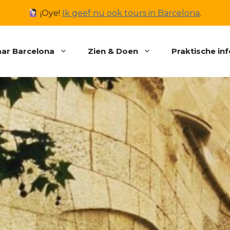
¡Oye!
Ik geef nu ook tours in Barcelona
.
ar Barcelona
Zien & Doen
Praktische in