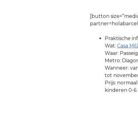
[button size=”mediu
partner=holabarcel
Praktische in
Wat:
Casa Mil
Waar: Passeig
Metro: Diagon
Wanneer: van 
tot november
Prijs: normaal
kinderen 0-6 gr