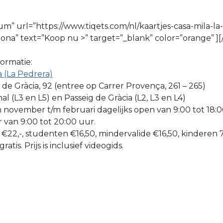
m” url=”https://www.tiqets.com/nl/kaartjes-casa-mila-la
ona” text=”Koop nu >” target=”_blank” color=”orange” ][
formatie:
à (La Pedrera)
 de Gràcia, 92 (entree op Carrer Provença, 261 – 265)
al (L3 en L5) en Passeig de Gràcia (L2, L3 en L4)
november t/m februari dagelijks open van 9:00 tot 18:
 van 9:00 tot 20:00 uur.
 €22,-, studenten €16,50, mindervalide €16,50, kinderen 7-
atis. Prijs is inclusief videogids.