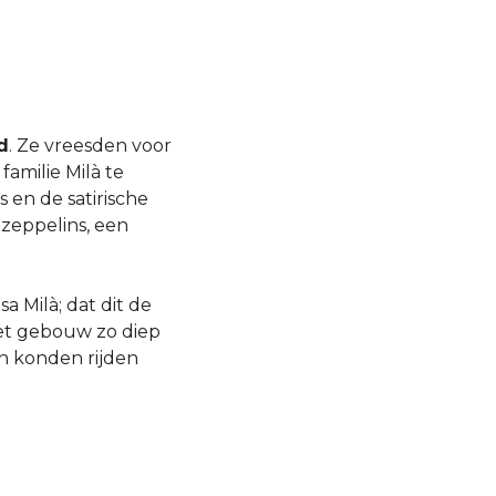
d
. Ze vreesden voor
amilie Milà te
 en de satirische
 zeppelins, een
a Milà; dat dit de
et gebouw zo diep
en konden rijden