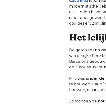
Casa Milà
is een v
modernistische geb
duizenden bezoekers
is het doel geweest
oog gezien. Zijn bij
Het leli
De geschiedenis van
van de rijke Pere M
Barcelona gebouwd,
de 20ste eeuw hun 
Milà was
onder de 
te bouwen. Gaudí b
bouwen, maar vanaf
Zo stonden de
bou