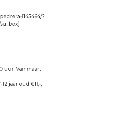
-pedrera-l145464/?
/su_box]
00 uur. Van maart
12 jaar oud €11,-,