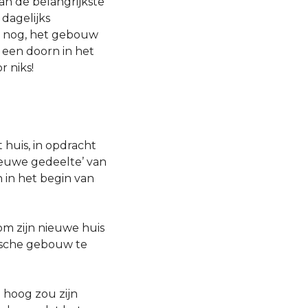
an de belangrijkste
dagelijks
er nog, het gebouw
 een doorn in het
r niks!
t huis, in opdracht
nieuwe gedeelte’ van
n in het begin van
om zijn nieuwe huis
tische gebouw te
 hoog zou zijn