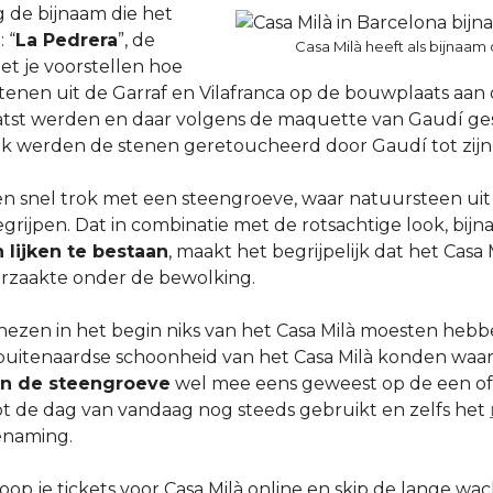
 de bijnaam die het
 “
La Pedrera
”, de
Casa Milà heeft als bijnaa
et je voorstellen hoe
stenen uit de Garraf en Vilafranca op de bouwplaats aan
tst werden en daar volgens de maquette van Gaudí g
ek werden de stenen geretoucheerd door Gaudí tot zijn
men snel trok met een steengroeve, waar natuursteen ui
egrijpen. Dat in combinatie met de rotsachtige look, bijn
 lijken te bestaan
, maakt het begrijpelijk dat het Casa
rzaakte onder de bewolking.
ezen in het begin niks van het Casa Milà moesten hebb
uitenaardse schoonheid van het Casa Milà konden waard
an de steengroeve
wel mee eens geweest op de een of
t de dag van vandaag nog steeds gebruikt en zelfs het
enaming.
koop je tickets voor Casa Milà online en skip de lange wach