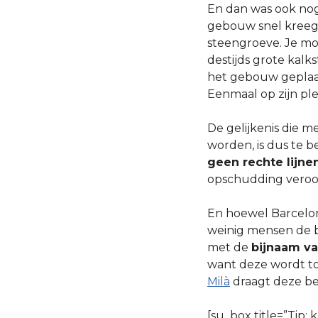
En dan was ook nog
gebouw snel kreeg:
steengroeve. Je mo
destijds grote kalk
het gebouw geplaa
Eenmaal op zijn pl
De gelijkenis die 
worden, is dus te b
geen rechte lijnen
opschudding veroo
En hoewel Barcelon
weinig mensen de b
met de
bijnaam v
want deze wordt to
Milà
draagt deze b
[su_box title=”Tip: 