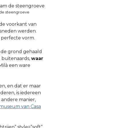
m de steengroeve
 de voorkant van
esneden werden.
 perfecte vorm.
t de grond gehaald
a buitenaards,
waar
 Milà een ware
en, en dat er maar
eren, is iedereen
 andere manier,
museum van Casa
trijen” style=”soft”