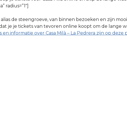
” radius=”1″]
à, alias de steengroeve, van binnen bezoeken en zijn moo
t je je tickets van tevoren online koopt om de lange w
s en informatie over Casa Milà – La Pedrera zijn op deze 