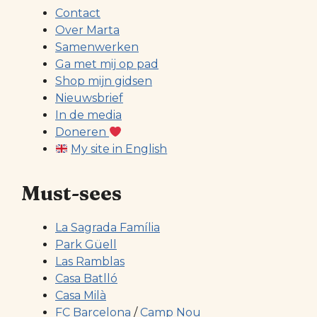
Contact
Over Marta
Samenwerken
Ga met mij op pad
Shop mijn gidsen
Nieuwsbrief
In de media
Doneren
My site in English
Must-sees
La Sagrada Família
Park Güell
Las Ramblas
Casa Batlló
Casa Milà
FC Barcelona
/
Camp Nou