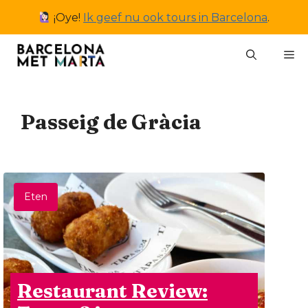
Ga
¡Oye!
Ik geef nu ook tours in Barcelona
.
naar
de
M
inhoud
Passeig de Gràcia
Eten
Restaurant Review: