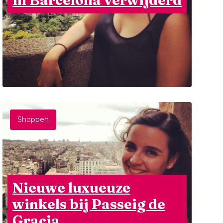
in Barcelona verwijderd
Shoppen
Nieuwe luxueuze
winkels bij Passeig de
Gracia