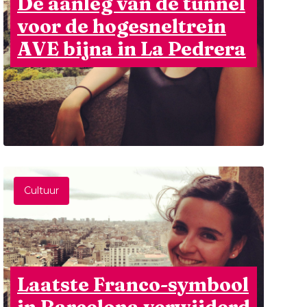
De aanleg van de tunnel
voor de hogesneltrein
AVE bijna in La Pedrera
Cultuur
Laatste Franco-symbool