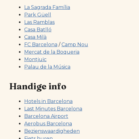
La Sagrada Família
Park Güell
Las Ramblas
Casa Batlló
Casa Milà
FC Barcelona
/
Camp Nou
Mercat de la Boqueria
Montjuïc
Palau de la Música
Handige info
Hotels in Barcelona
Last Minutes Barcelona
Barcelona Airport
Aerobus Barcelona
Bezienswaardigheden
Fiets huren