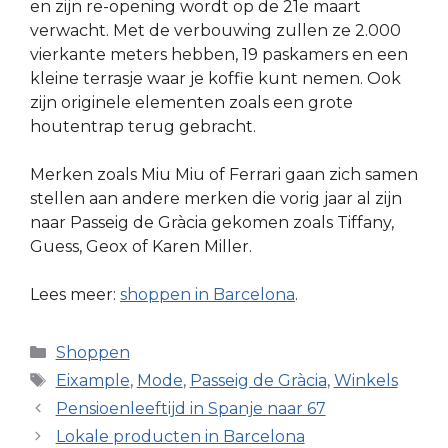
en zijn re-opening wordt op de 21e maart
verwacht. Met de verbouwing zullen ze 2.000
vierkante meters hebben, 19 paskamers en een
kleine terrasje waar je koffie kunt nemen. Ook
zijn originele elementen zoals een grote
houtentrap terug gebracht.
Merken zoals Miu Miu of Ferrari gaan zich samen
stellen aan andere merken die vorig jaar al zijn
naar Passeig de Gràcia gekomen zoals Tiffany,
Guess, Geox of Karen Miller.
Lees meer:
shoppen in Barcelona
.
Categorieën
Shoppen
Tags
Eixample
,
Mode
,
Passeig de Gràcia
,
Winkels
Pensioenleeftijd in Spanje naar 67
Lokale producten in Barcelona