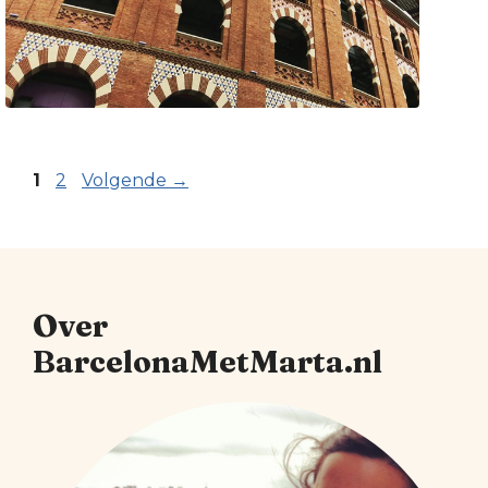
Pagina
Pagina
1
2
Volgende
→
Over
BarcelonaMetMarta.nl