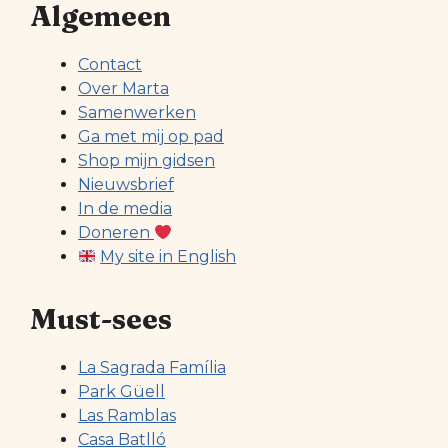
Algemeen
Contact
Over Marta
Samenwerken
Ga met mij op pad
Shop mijn gidsen
Nieuwsbrief
In de media
Doneren
My site in English
Must-sees
La Sagrada Família
Park Güell
Las Ramblas
Casa Batlló