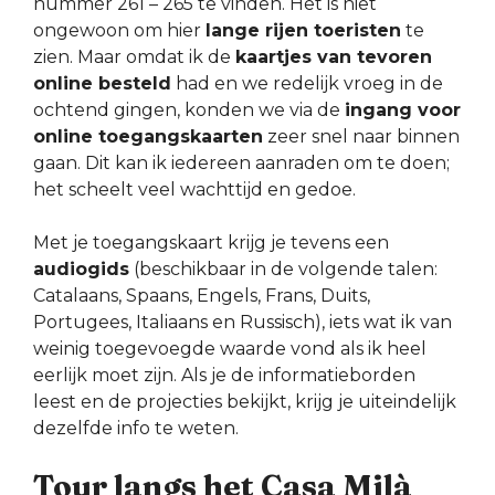
nummer 261 – 265 te vinden. Het is niet
ongewoon om hier
lange rijen toeristen
te
zien. Maar omdat ik de
kaartjes van tevoren
online besteld
had en we redelijk vroeg in de
ochtend gingen, konden we via de
ingang voor
online toegangskaarten
zeer snel naar binnen
gaan. Dit kan ik iedereen aanraden om te doen;
het scheelt veel wachttijd en gedoe.
Met je toegangskaart krijg je tevens een
audiogids
(beschikbaar in de volgende talen:
Catalaans, Spaans, Engels, Frans, Duits,
Portugees, Italiaans en Russisch), iets wat ik van
weinig toegevoegde waarde vond als ik heel
eerlijk moet zijn. Als je de informatieborden
leest en de projecties bekijkt, krijg je uiteindelijk
dezelfde info te weten.
Tour langs het Casa Milà