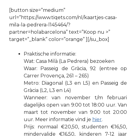
[button size=”medium”
url=”https://www.tiqets.com/nl/kaartjes-casa-
mila-la-pedrera-l145464/?
partner=holabarcelona” text=”Koop nu >”
target=”_blank” color=”orange” ][/su_box]
Praktische informatie:
Wat: Casa Milà (La Pedrera) bezoeken
Waar: Passeig de Gràcia, 92 (entree op
Carrer Provença, 261 – 265)
Metro: Diagonal (L3 en L5) en Passeig de
Gràcia (L2, L3 en L4)
Wanneer: van november t/m februari
dagelijks open van 9:00 tot 18:00 uur. Van
maart tot november van 9:00 tot 20:00
uur. Meer informatie vind je
hier
.
Prijs: normaal €20,50, studenten €16,50,
mindervalide €16,50, kinderen 7-12 jaar