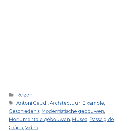
Categorieën
Reizen
Tags
Antoni Gaudí
,
Architectuur
,
Eixample
,
Geschiedenis
,
Modernistische gebouwen
,
Monumentale gebouwen
,
Musea
,
Passeig de
Gràcia
,
Video