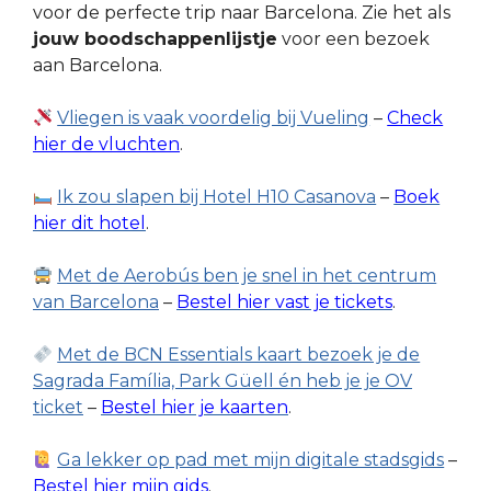
voor de perfecte trip naar Barcelona. Zie het als
jouw boodschappenlijstje
voor een bezoek
aan Barcelona.
Vliegen is vaak voordelig bij Vueling
–
Check
hier de vluchten
.
Ik zou slapen bij Hotel H10 Casanova
–
Boek
hier dit hotel
.
Met de Aerobús ben je snel in het centrum
van Barcelona
–
Bestel hier vast je tickets
.
Met de BCN Essentials kaart bezoek je de
Sagrada Família, Park Güell én heb je je OV
ticket
–
Bestel hier je kaarten
.
Ga lekker op pad met mijn digitale stadsgids
–
Bestel hier mijn gids
.