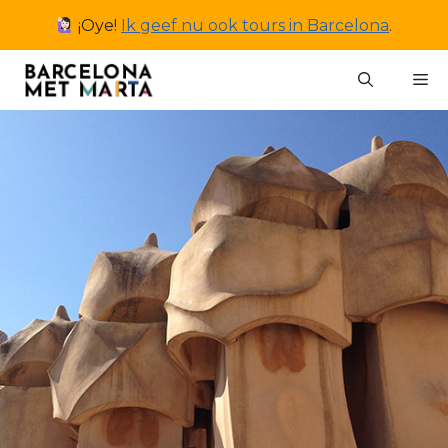
Ga
¡Oye!
Ik geef nu ook tours in Barcelona
.
naar
de
M
inhoud