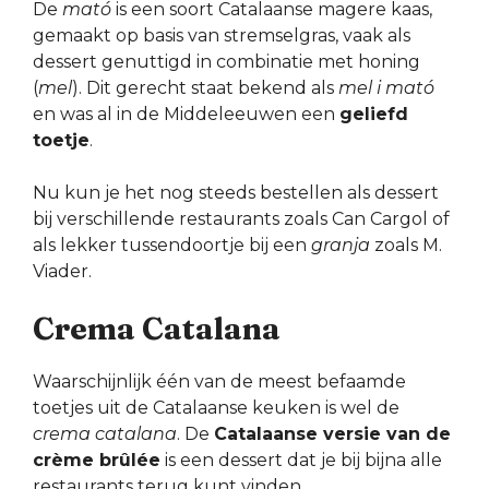
De
mató
is een soort Catalaanse magere kaas,
gemaakt op basis van stremselgras, vaak als
dessert genuttigd in combinatie met honing
(
mel
). Dit gerecht staat bekend als
mel i mató
en was al in de Middeleeuwen een
geliefd
toetje
.
Nu kun je het nog steeds bestellen als dessert
bij verschillende restaurants zoals Can Cargol of
als lekker tussendoortje bij een
granja
zoals M.
Viader.
Crema Catalana
Waarschijnlijk één van de meest befaamde
toetjes uit de Catalaanse keuken is wel de
crema catalana
. De
Catalaanse versie van de
crème brûlée
is een dessert dat je bij bijna alle
restaurants terug kunt vinden.