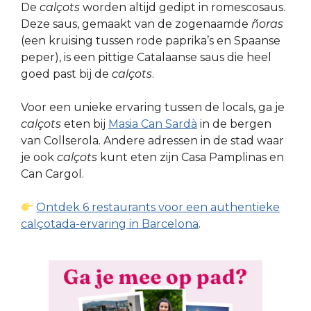
De
calçots
worden altijd gedipt in romescosaus.
Deze saus, gemaakt van de zogenaamde
ñoras
(een kruising tussen rode paprika’s en Spaanse
peper), is een pittige Catalaanse saus die heel
goed past bij de
calçots
.
Voor een unieke ervaring tussen de locals, ga je
calçots
eten bij
Masia Can Sardà
in de bergen
van Collserola. Andere adressen in de stad waar
je ook
calçots
kunt eten zijn Casa Pamplinas en
Can Cargol.
Ontdek 6 restaurants voor een authentieke
calçotada-ervaring in Barcelona
.