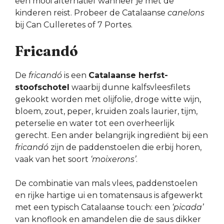
een mooi alternatief wanneer je met de
kinderen reist. Probeer de Catalaanse
canelons
bij Can Culleretes of 7 Portes.
Fricandó
De
fricandó
is een
Catalaanse herfst-
stoofschotel
waarbij dunne kalfsvleesfilets
gekookt worden met olijfolie, droge witte wijn,
bloem, zout, peper, kruiden zoals laurier, tijm,
peterselie en water tot een overheerlijk
gerecht. Een ander belangrijk ingrediënt bij een
fricandó
zijn de paddenstoelen die erbij horen,
vaak van het soort
‘moixerons’
.
De combinatie van mals vlees, paddenstoelen
en rijke hartige ui en tomatensaus is afgewerkt
met een typisch Catalaanse touch: een
‘picada’
van knoflook en amandelen die de saus dikker