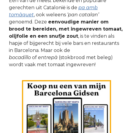
Eén van de meest bekende en populaire
gerechten uit Catalonië is de
pa amb
tomàquet
, ook weleens
‘pan catalan’
genoemd. Deze
eenvoudige manier om
brood te bereiden, met ingewreven tomaat,
olijfolie en een snufje zout
, is te vinden als
hapje of bijgerecht bij vele bars en restaurants
in Barcelona. Maar ook de
bocadillo
of
entrepà
(stokbrood met beleg)
wordt vaak met tomaat ingewreven!