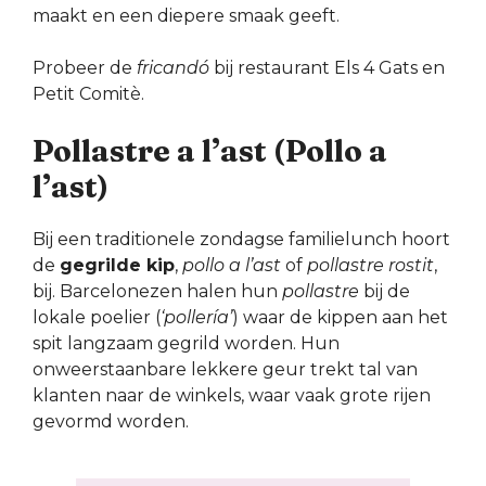
maakt en een diepere smaak geeft.
Probeer de
fricandó
bij restaurant Els 4 Gats en
Petit Comitè.
Pollastre a l’ast (Pollo a
l’ast)
Bij een traditionele zondagse familielunch hoort
de
gegrilde kip
,
pollo a l’ast
of
pollastre rostit
,
bij. Barcelonezen halen hun
pollastre
bij de
lokale poelier (
‘pollería’
) waar de kippen aan het
spit langzaam gegrild worden. Hun
onweerstaanbare lekkere geur trekt tal van
klanten naar de winkels, waar vaak grote rijen
gevormd worden.