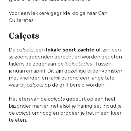
Voor een lekkere gegrilde kip ga naar Can
Culleretes.
Calçots
De
calçots
, een
lokale soort zachte ui
, zijn een
seizoensgebonden gerecht en worden gegeten
tijdens de zogenaamde
‘
calçotades
‘
(tussen
januari en april). Dit zijn gezellige bijeenkomsten
met vrienden en families rond een lange tafel
waarbij
calçots
op de grill bereid worden.
Het eten van de
calçots
gebeurt op een heel
bijzonder manier: net alsof je haring eet, houd je
de
calçot
omhoog en probeer je het in één keer
te eten.