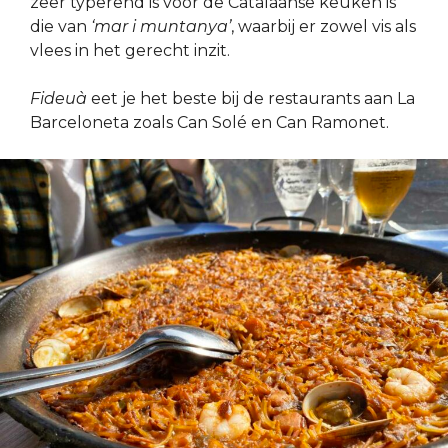
zeer typerend is voor de Catalaanse keuken is
die van
‘mar i muntanya’
, waarbij er zowel vis als
vlees in het gerecht inzit.
Fideuà
eet je het beste bij de restaurants aan La
Barceloneta zoals Can Solé en Can Ramonet.