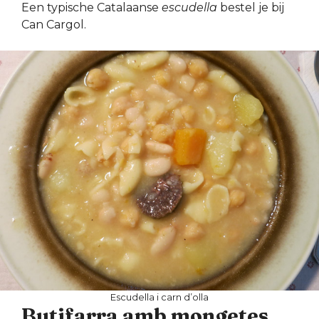
Een typische Catalaanse
escudella
bestel je bij
Can Cargol.
Escudella i carn d’olla
Butifarra amb mongetes