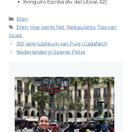
Xiringuito Escribà (Av. del Litoral, 62)
Categorieën
Eten
Tags
Eten
,
Hoe werkt het
,
Restaurants
,
Tips van
locals
150-jarig jubileum van Puig i Cadafalch
Nederlander in Spanje: Petra