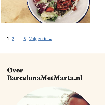
Pagina
Pagina
Pagina
1
2
…
8
Volgende
→
Over
BarcelonaMetMarta.nl