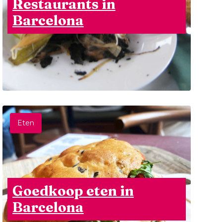
Restaurants in
Barcelona
Eten
Goedkoop eten in
Barcelona