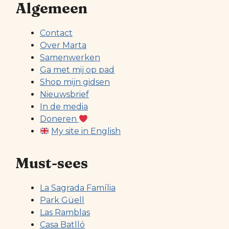
Algemeen
Contact
Over Marta
Samenwerken
Ga met mij op pad
Shop mijn gidsen
Nieuwsbrief
In de media
Doneren
My site in English
Must-sees
La Sagrada Família
Park Güell
Las Ramblas
Casa Batlló