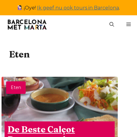
Ga
¡Oye!
Ik geef nu ook tours in Barcelona
.
naar
de
M
inhoud
Eten
Eten
De Beste Calçot