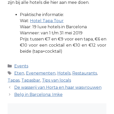
zijn bij alle hotels die hier aan mee doen.
Praktische informatie:
Wat:
Hotel Tapa Tour
Waar: 19 luxe hotels in Barcelona
Wanneer: van 1 t/m 31 mei 2019
Prijs: tussen €7 en €9 voor een tapa, €6 en
€10 voor een cocktail en €10 en €12 voor
beide (tapa+cocktail)
Categorieën
Events
Tags
Eten
,
Evenementen
,
Hotels
,
Restaurants
,
Tapas
,
Tapasbar
,
Tips van locals
De wasserij van Horta en haar wasvrouwen
Belg in Barcelona: Imke