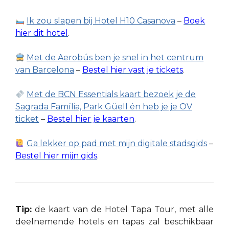
Ik zou slapen bij Hotel H10 Casanova
–
Boek
hier dit hotel
.
Met de Aerobús ben je snel in het centrum
van Barcelona
–
Bestel hier vast je tickets
.
Met de BCN Essentials kaart bezoek je de
Sagrada Família, Park Güell én heb je je OV
ticket
–
Bestel hier je kaarten
.
Ga lekker op pad met mijn digitale stadsgids
–
Bestel hier mijn gids
.
Tip:
de kaart van de Hotel Tapa Tour, met alle
deelnemende hotels en tapas zal beschikbaar