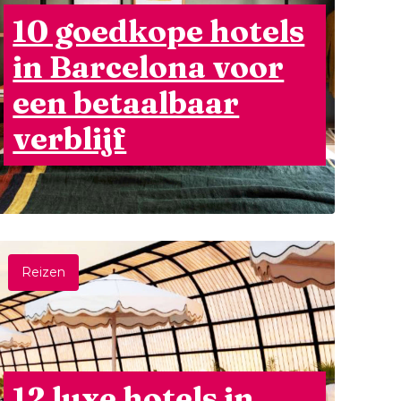
10 goedkope hotels
in Barcelona voor
een betaalbaar
verblijf
Reizen
12 luxe hotels in