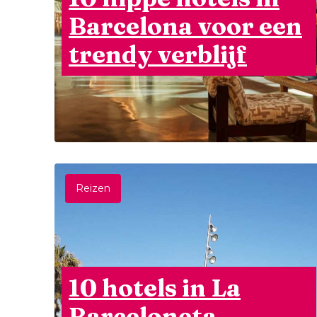
Barcelona voor een
trendy verblijf
Reizen
10 hotels in La
Barceloneta