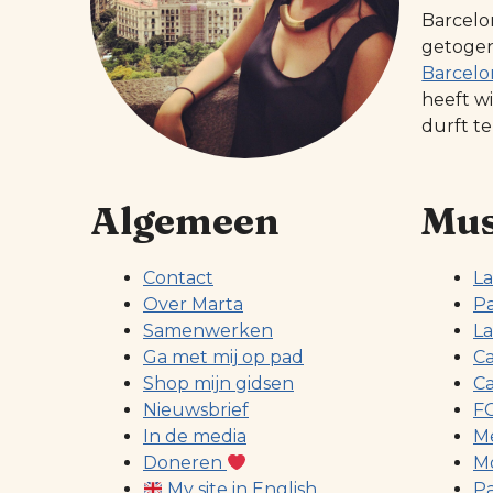
Barcelo
getogen 
Barcelo
heeft w
durft te
Algemeen
Mus
Contact
La
Over Marta
Pa
Samenwerken
La
Ga met mij op pad
Ca
Shop mijn gidsen
Ca
Nieuwsbrief
FC
In de media
Me
Doneren
Mo
My site in English
Pa