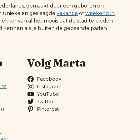
t Nederlands, gemaakt door een geboren en
n unieke en geslaagde
vakantie
of
weekend in
 lekker van al het moois dat de stad te bieden
ed kennen als je buiten de gebaande paden
o
Volg Marta
Facebook
ona
Instagram
YouTube
Twitter
en
Pinterest
a
sen