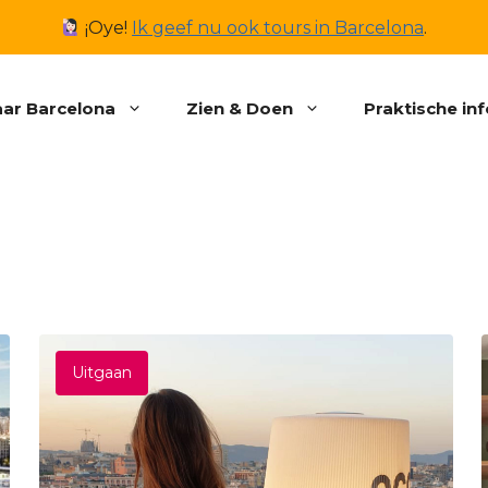
¡Oye!
Ik geef nu ook tours in Barcelona
.
ar Barcelona
Zien & Doen
Praktische in
Uitgaan