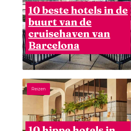
10 beste hotels in de
buurt van de
cruisehaven van
Barcelona
Reizen
10 hippe hotels in