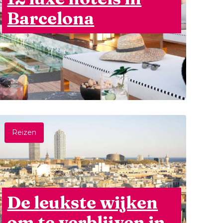
Barcelona
Reizen
De leukste wijken
om te verblijven in