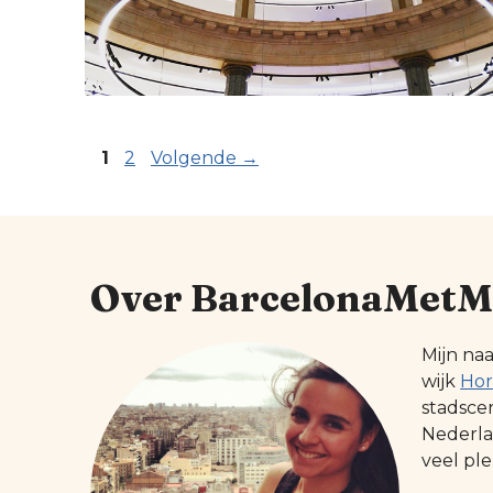
Pagina
Pagina
1
2
Volgende
→
Over BarcelonaMetM
Mijn na
wijk
Hor
stadsce
Nederlan
veel ple