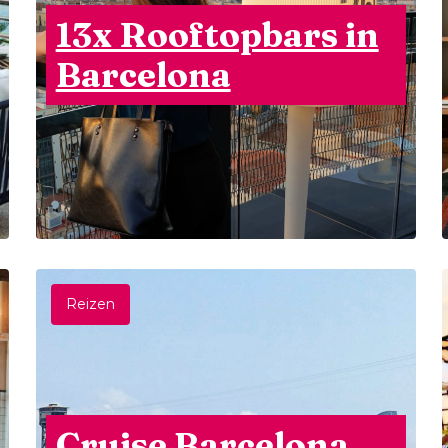
13x Rooftopbars in
Barcelona
Reizen
Cruise Barcelona