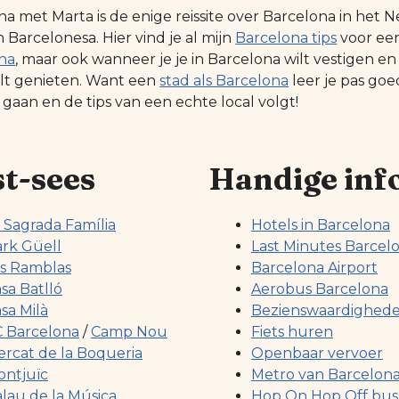
na met Marta is de enige reissite over Barcelona in he
Barcelonesa. Hier vind je al mijn
Barcelona tips
voor ee
na
, maar ook wanneer je je in Barcelona wilt vestigen en
ilt genieten. Want een
stad als Barcelona
leer je pas go
 gaan en de tips van een echte local volgt!
t-sees
Handige inf
 Sagrada Família
Hotels in Barcelona
rk Güell
Last Minutes Barcel
s Ramblas
Barcelona Airport
sa Batlló
Aerobus Barcelona
sa Milà
Bezienswaardighed
 Barcelona
/
Camp Nou
Fiets huren
rcat de la Boqueria
Openbaar vervoer
ntjuïc
Metro van Barcelon
lau de la Música
Hop On Hop Off bus