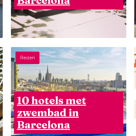
Barcelona
Reizen
10 hotels met
zwembad in
Barcelona