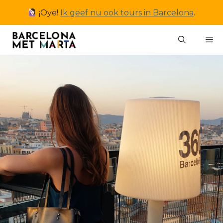
Ga
¡Oye!
Ik geef nu ook tours in Barcelona
.
naar
de
M
inhoud