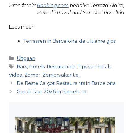
Bron foto’s:
Booking.com
behalve Terraza Alaire,
Barceló Raval and Sercotel Rosellón
Lees meer:
Terrassen in Barcelona: de ultieme gids
Categorieën
Uitgaan
Tags
Bars
,
Hotels
,
Restaurants
,
Tips van locals
,
Video
,
Zomer
,
Zomervakantie
De Beste Calçot Restaurants in Barcelona
Gaudí Jaar 2026 in Barcelona