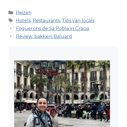
Categorieën
Reizen
Tags
Hotels
,
Restaurants
,
Tips van locals
Foguerons de Sa Pobla in Gràcia
Review: bakkerij Baluard