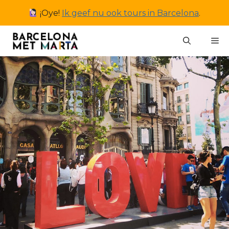
Ga
¡Oye!
Ik geef nu ook tours in Barcelona
.
naar
de
M
inhoud