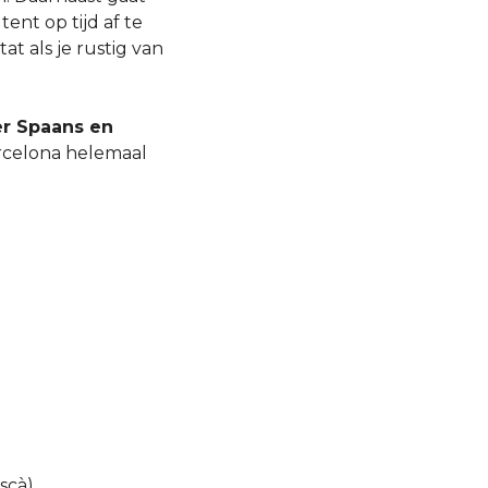
ent op tijd af te
tat als je rustig van
r Spaans en
Barcelona helemaal
scà)