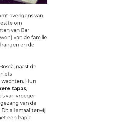
komt overigens van
vestte om
nten van Bar
wen) van de familie
r hangen en de
Boscà, naast de
niets
e wachten. Hun
kere tapas
,
o’s van vroeger
t gezang van de
Dit allemaal terwijl
met een hapje