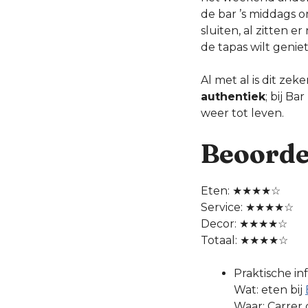
de bar ’s middags o
sluiten, al zitten e
de tapas wilt genie
Al met al is dit ze
authentiek
; bij B
weer tot leven.
Beoordel
Eten: ★★★★☆
Service: ★★★★☆
Decor: ★★★★☆
Totaal: ★★★★☆
Praktische in
Wat: eten bij
Waar: Carrer 