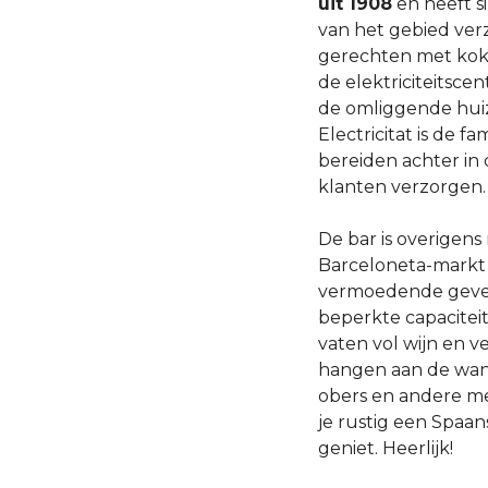
uit 1908
en heeft s
van het gebied ve
gerechten met kokk
de elektriciteitsc
de omliggende huiz
Electricitat is de fa
bereiden achter in
klanten verzorgen.
De bar is overigens
Barceloneta-markt 
vermoedende gevel
beperkte capaciteit
vaten vol wijn en v
hangen aan de wand
obers en andere men
je rustig een Spaa
geniet. Heerlijk!