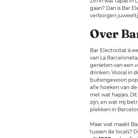
Zin in wat tapas in
gaan? Dan is Bar El
verborgen juweelt
Over Bar
Bar Electricitat is 
van La Barceloneta
genieten van een
v
drinken. Vooral in 
buitengewoon popu
alle hoeken van de
met wat hapjes. Di
zijn, en wat mij be
plekken in Barcelo
Maar wat maakt Bar 
tussen de locals? 