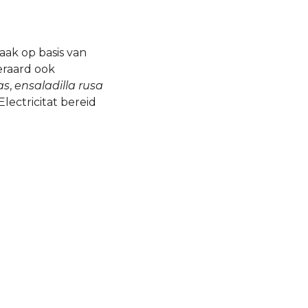
aak op basis van
eraard ook
as
,
ensaladilla rusa
Electricitat bereid