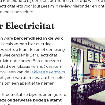
 La Barceloneta bij een echt authentiek barretje waar de 
ectricitat iets voor jou! Lees mijn review hieronder en on
je moet bezoeken.
 Electricitat
een ware
beroemdheid in de wijk
. Locals komen hier overdag
ermut
, de krant lezen of een biertje
de weekenden is Bar Electricitat
lair: dan komen Barcelonezen uit
 stad een glaasje
vermut
drinken
t zou een van de
lekkerste
vermuts
treft, een van de meest authentieke
na om een aperitief te nemen.
Electricitat zo bijzonder en geliefd
Deze
ouderwetse bodega stamt