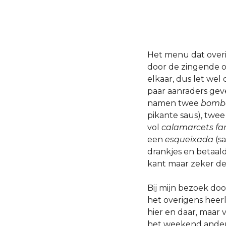
Het menu dat over
door de zingende ob
elkaar, dus let wel 
paar aanraders geven
namen twee
bomb
pikante saus), twe
vol
calamarcets far
een
esqueixada
(s
drankjes en betaalde
kant maar zeker de
Bij mijn bezoek doo
het overigens heerl
hier en daar, maar 
het weekend anders 