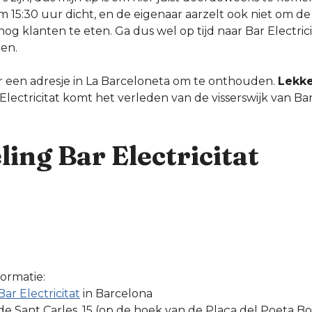
m 15:30 uur dicht, en de eigenaar aarzelt ook niet om de t
r nog klanten te eten. Ga dus wel op tijd naar Bar Electrici
ten.
ker een adresje in La Barceloneta om te onthouden.
Lekke
ar Electricitat komt het verleden van de visserswijk van 
ing Bar Electricitat
formatie:
Bar Electricitat
in Barcelona
de Sant Carles, 15 (op de hoek van de Plaça del Poeta Bo