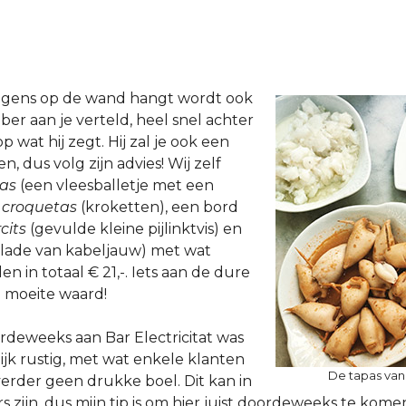
igens op de wand hangt wordt ook
er aan je verteld, heel snel achter
op wat hij zegt. Hij zal je ook een
, dus volg zijn advies! Wij zelf
as
(een vleesballetje met een
e
croquetas
(kroketten), een bord
cits
(gevulde kleine pijlinktvis) en
alade van kabeljauw) met wat
n in totaal € 21,-. Iets aan de dure
 moeite waard!
rdeweeks aan Bar Electricitat was
ijk rustig, met wat enkele klanten
De tapas van 
verder geen drukke boel. Dit kan in
zijn, dus mijn tip is om hier juist doordeweeks te kome