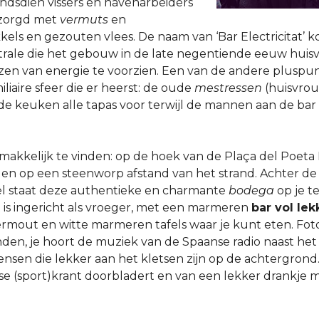
indsdien vissers en havenarbeiders
rzorgd met
vermuts
en
els en gezouten vlees. De naam van ‘Bar Electricitat’ 
entrale die het gebouw in de late negentiende eeuw huis
en van energie te voorzien. Een van de andere pluspu
miliaire sfeer die er heerst: de oude
mestressen
(huisvrou
 de keuken alle tapas voor terwijl de mannen aan de ba
 makkelijk te vinden: op de hoek van de Plaça del Poeta 
en op een steenworp afstand van het strand. Achter de 
 staat deze authentieke en charmante
bodega
op je t
 is ingericht als vroeger, met een marmeren
bar vol lek
ermout en witte marmeren tafels waar je kunt eten. Fot
en, je hoort de muziek van de Spaanse radio naast he
sen die lekker aan het kletsen zijn op de achtergrond. 
nse (sport)krant doorbladert en van een lekker drankje 