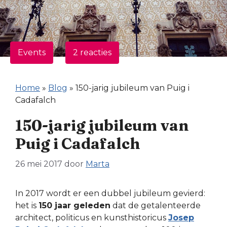
Events
2 reacties
Home
»
Blog
»
150-jarig jubileum van Puig i
Cadafalch
150-jarig jubileum van
Puig i Cadafalch
26 mei 2017
door
Marta
In 2017 wordt er een dubbel jubileum gevierd:
het is
150 jaar geleden
dat de getalenteerde
architect, politicus en kunsthistoricus
Josep