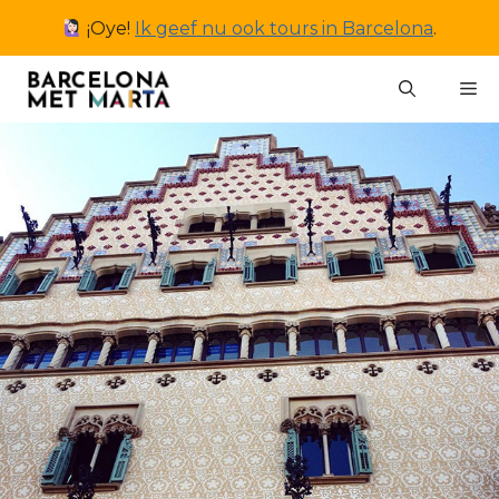
Ga
¡Oye!
Ik geef nu ook tours in Barcelona
.
naar
de
M
inhoud