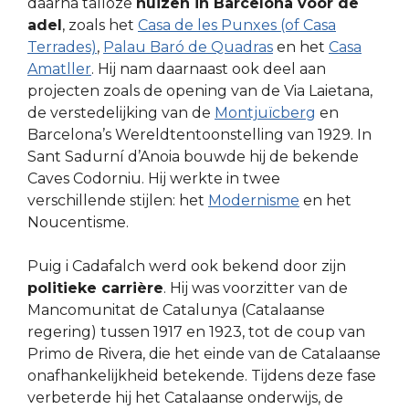
daarna talloze
huizen in Barcelona voor de
adel
, zoals het
Casa de les Punxes (of Casa
Terrades)
,
Palau Baró de Quadras
en het
Casa
Amatller
. Hij nam daarnaast ook deel aan
projecten zoals de opening van de Via Laietana,
de verstedelijking van de
Montjuïcberg
en
Barcelona’s Wereldtentoonstelling van 1929. In
Sant Sadurní d’Anoia bouwde hij de bekende
Caves Codorniu. Hij werkte in twee
verschillende stijlen: het
Modernisme
en het
Noucentisme.
Puig i Cadafalch werd ook bekend door zijn
politieke carrière
. Hij was voorzitter van de
Mancomunitat de Catalunya (Catalaanse
regering) tussen 1917 en 1923, tot de coup van
Primo de Rivera, die het einde van de Catalaanse
onafhankelijkheid betekende. Tijdens deze fase
verbeterde hij het Catalaanse onderwijs, de