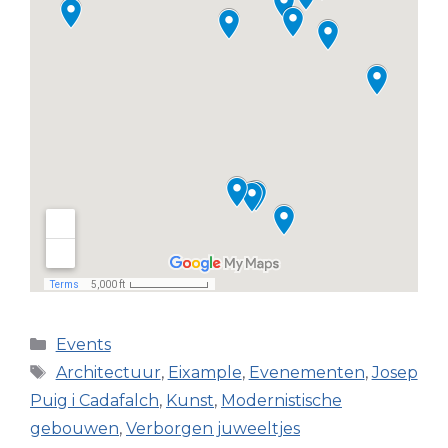
Categorieën
Events
Tags
Architectuur
,
Eixample
,
Evenementen
,
Josep
Puig i Cadafalch
,
Kunst
,
Modernistische
gebouwen
,
Verborgen juweeltjes